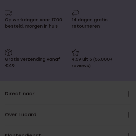
pagina
naar
pagina
Op werkdagen voor 17.00
14 dagen gratis
besteld, morgen in huis
retourneren
Gratis verzending vanaf
4,59 uit 5 (55.000+
€49
reviews)
Direct naar
Over Lucardi
Klantendienst