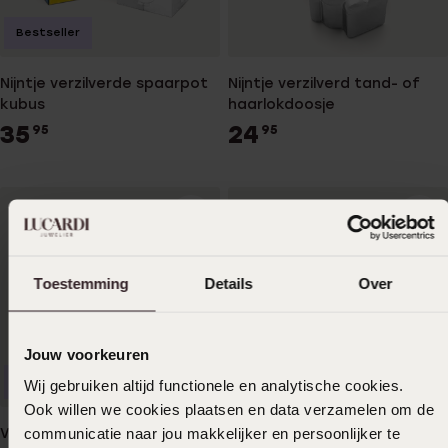
Bestseller
Nijntje verzilverde spaarpot
Nijntje verzilverd tand- of
kubus
haarlokdoosje
35
24
95
95
Toestemming
Details
Over
Jouw voorkeuren
Personaliseer
Nieuw
Nieuw
Wij gebruiken altijd functionele en analytische cookies.
Ook willen we cookies plaatsen en data verzamelen om de
communicatie naar jou makkelijker en persoonlijker te
Verzilverde spaarpot auto
Kinderbestek set vijver