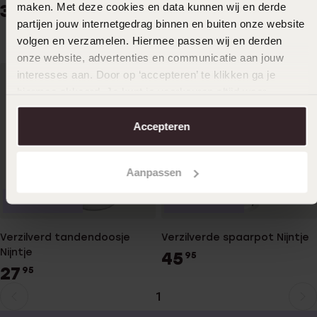
dieren
maken. Met deze cookies en data kunnen wij en derde
36
95
29
partijen jouw internetgedrag binnen en buiten onze website
95
volgen en verzamelen. Hiermee passen wij en derden
onze website, advertenties en communicatie aan jouw
interesses aan. Door op ‘accepteren’ te klikken ga je
hiermee akkoord. Je kunt je voorkeuren altijd weer
aanpassen. Lees er meer over in ons
cookiebeleid
.
Accepteren
Aanpassen
Personaliseer
Personaliseer
Verzilverd tandendoosje
Verzilverde spaarpot Nijntje
Nijntje
45
95
27
95
1
Huidige
Ga