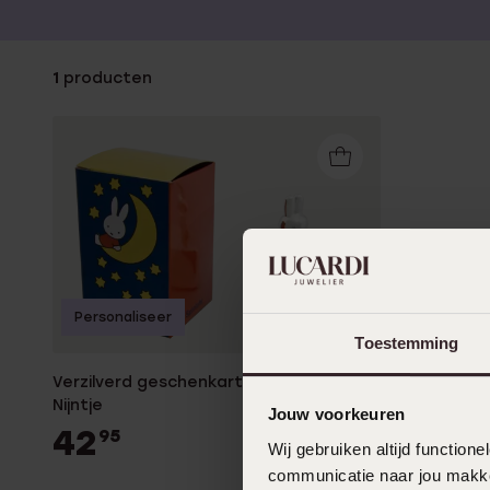
here:
Gepersonaliseerde
Disney
juwelen
K3
1
producten
Enkelbandjes
Accessoires
Personaliseer
Toestemming
Verzilverd geschenkartikel Geboorte
Nijntje
Jouw voorkeuren
42
95
Wij gebruiken altijd functio
communicatie naar jou makkel