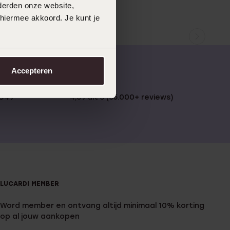
derden onze website,
 hiermee akkoord. Je kunt je
Accepteren
 €49
4,59 uit 5 (55.000+ reviews)
LUCARDI MEMBER
Word member en ontvang altijd minimaal 10% korting
op al jouw aankopen