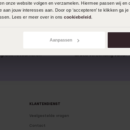
iten onze website volgen en verzamelen. Hiermee passen wij en 
 aan jouw interesses aan. Door op ‘accepteren’ te klikken ga je
assen. Lees er meer over in ons
cookiebeleid
.
1
Aanpassen
gratis retourneren
Gratis verzending vanaf
KLANTENDIENST
Veelgestelde vragen
Contact