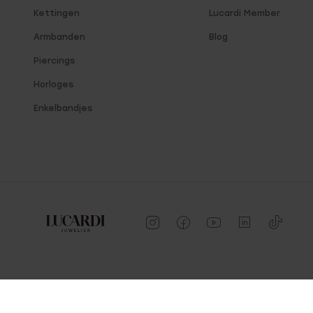
Kettingen
Lucardi Member
Armbanden
Blog
Piercings
Horloges
Enkelbandjes