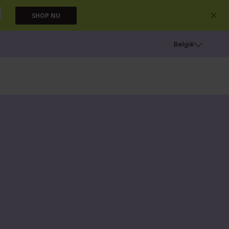
SHOP NU
e
Gaatjes schieten
België