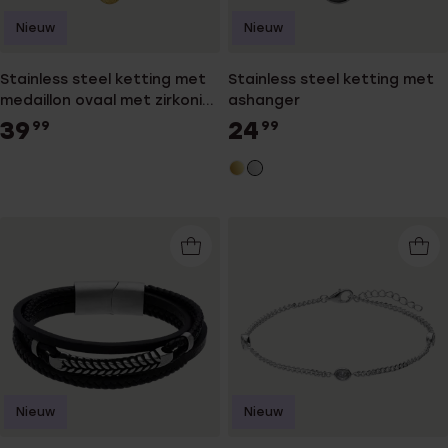
Nieuw
Nieuw
Stainless steel ketting met
Stainless steel ketting met
medaillon ovaal met zirkonia
ashanger
voor dames
39
24
99
99
Nieuw
Nieuw