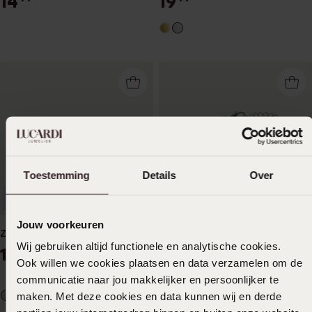
14
19
Toestemming
Details
Over
Nieuw
Nieuw
Jouw voorkeuren
Zilveren earcuff met zirkonia
Zilveren armband met
Wij gebruiken altijd functionele en analytische cookies.
zirkonia
19
99
Ook willen we cookies plaatsen en data verzamelen om de
44
99
communicatie naar jou makkelijker en persoonlijker te
maken. Met deze cookies en data kunnen wij en derde