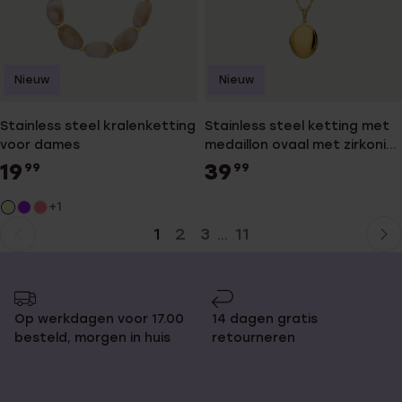
Nieuw
Nieuw
Stainless steel kralenketting
Stainless steel ketting met
voor dames
medaillon ovaal met zirkonia
voor dames
19
39
99
99
+1
1
2
3
11
...
Huidige
Ga
pagina
naar
pagina
Op werkdagen voor 17.00
14 dagen gratis
besteld, morgen in huis
retourneren