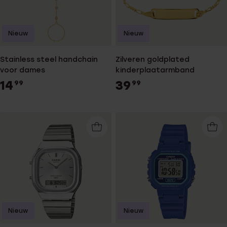
Nieuw
Nieuw
Stainless steel handchain
Zilveren goldplated
voor dames
kinderplaatarmband
14
39
99
99
Nieuw
Nieuw