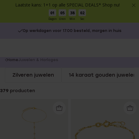
Laatste kans: 1+1 op alle SPECIAL DEALS* Shop nu!
01
05
38
02
Dagen
Uren
Min
Sec
Op werkdagen voor 17.00 besteld, morgen in huis
You
Home
Juwelen & Horloges
are
Zilveren juwelen
14 karaat gouden juwelen
here:
379
producten