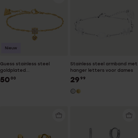
Nieuw
Guess stainless steel
Stainless steel armband met
goldplated
hanger letters voor dames
fantasiearmband met kristal
50
29
00
99
voor dames