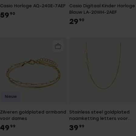
Casio Horloge AQ-240E-7AEF
Casio Digitaal Kinder Horloge
Blauw LA-20WH-2AEF
59
90
29
90
Nieuw
Zilveren goldplated armband
Stainless steel goldplated
voor dames
naamketting letters voor
dames
49
39
99
99