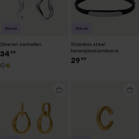
Nieuw
Nieuw
Zilveren oorbellen
Stainless steel
herenplaatarmband
34
99
gevlochten leer zwart
29
99