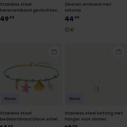
Stainless steel
Zilveren armband met
herenarmband gevlochten
zirkonia
leer zwart
49
44
99
99
Nieuw
Nieuw
Stainless steel
Stainless steel ketting met
bedelarmband blauw schelp
hanger voor dames
voor dames
99
99