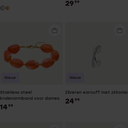
lavasteen
29
99
Nieuw
Nieuw
Stainless steel
Zilveren earcuff met zirkonia
kralenarmband voor dames
24
99
14
99