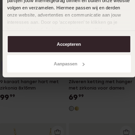
partijen jouw internetgedrag binnen en buiten onze website
volgen en verzamelen. Hiermee passen wij en derden
onze website, advertenties en communicatie aan jouw
interesses aan. Door op ‘accepteren’ te klikken ga je
hiermee akkoord. Je kunt je voorkeuren altijd weer
aanpassen. Lees er meer over in ons
cookiebeleid
.
Accepteren
Aanpassen
Nieuw
Nieuw
9 karaat hanger hart met
Zilveren ketting met hanger
zirkonia 8x15mm
met zirkonia voor dames
99
69
99
99