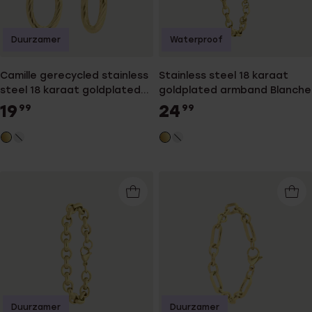
Duurzamer
Waterproof
Camille gerecycled stainless
Stainless steel 18 karaat
steel 18 karaat goldplated
goldplated armband Blanche
oorhangers voor dames
19
24
99
99
Duurzamer
Duurzamer