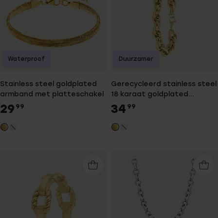
Waterproof
Duurzamer
Stainless steel goldplated
Gerecycleerd stainless steel
armband met platteschakel
18 karaat goldplated
armband lilou
29
34
99
99