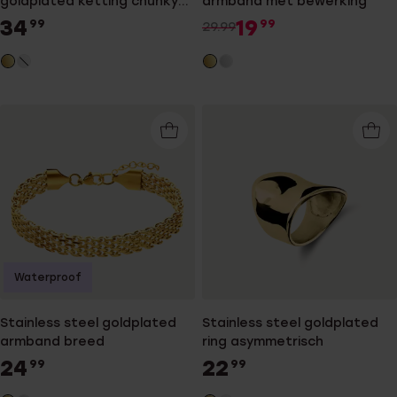
goldplated ketting chunky
armband met bewerking
multi voor dames
34
19
99
99
29.99
Waterproof
Stainless steel goldplated
Stainless steel goldplated
armband breed
ring asymmetrisch
24
22
99
99