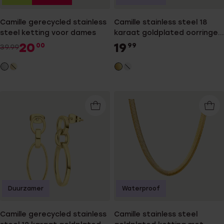
Camille gerecycled stainless
Camille stainless steel 18
steel ketting voor dames
karaat goldplated oorringen
voor dames
20
19
00
99
39.99
Duurzamer
Waterproof
Camille gerecycled stainless
Camille stainless steel