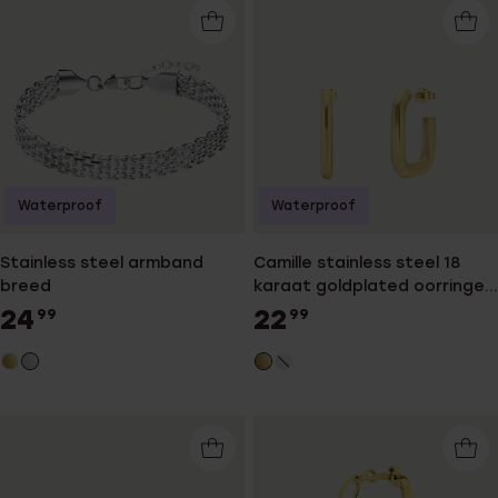
Waterproof
Waterproof
Stainless steel armband
Camille stainless steel 18
breed
karaat goldplated oorringen
voor dames
24
22
99
99