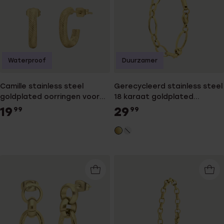
Waterproof
Duurzamer
Camille stainless steel
Gerecycleerd stainless steel
goldplated oorringen voor
18 karaat goldplated
dames
armband modeste
19
29
99
99