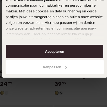
communicatie naar jou makkelijker en persoonlijker te
maken. Met deze cookies en data kunnen wij en derde
partijen jouw internetgedrag binnen en buiten onze website
volgen en verzamelen. Hiermee passen wij en derden
onze website, advertenties en communicatie aan jouw
interesses aan. Door op ‘accepteren’ te klikken ga je
hiermee akkoord. Je kunt je voorkeuren altijd weer
aanpassen. Lees er meer over in ons
cookiebeleid
.
Accepteren
Waterproof
Duurzamer
Aanpassen
Stainless steel goldplated
Camille gerecycled stainless
armband met
steel 18 karaat goldplated
gourmetschakel
ketting voor dames
24
39
99
99