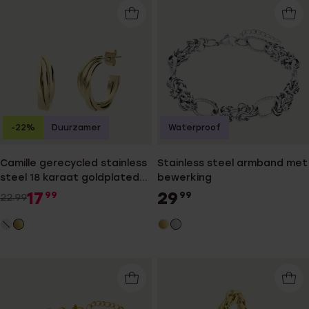
-22%
Duurzamer
Waterproof
Camille gerecycled stainless
Stainless steel armband met
steel 18 karaat goldplated
bewerking
oorringen voor dames
17
29
99
99
22.99