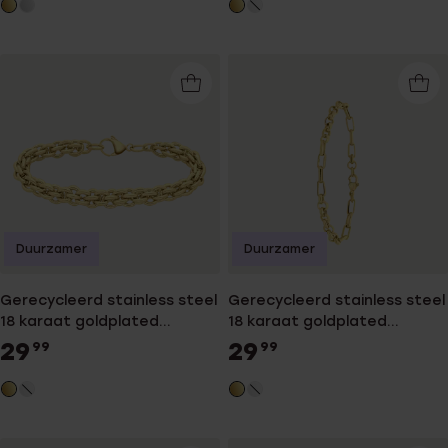
Duurzamer
Duurzamer
Gerecycleerd stainless steel
Gerecycleerd stainless steel
18 karaat goldplated
18 karaat goldplated
armband anaulle
armband angeline
29
29
99
99