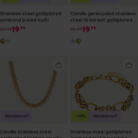
Stainless steel goldplated
Camille gerecycled stainless
armband breed multi
steel 18 karaat goldplated
oorringen voor dames
19
19
99
99
29.99
26.99
Waterproof
-33%
Waterproof
Camille stainless steel
Stainless steel goldplated