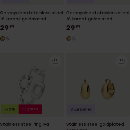
Gerecycleerd stainless steel
Gerecycleerd stainless steel
18 karaat goldplated
18 karaat goldplated
armband valerie
armband odila
29
29
99
99
1+1 gratis
-70%
Duurzamer
Stainless steel ring Iva
Stainless steel goldplated