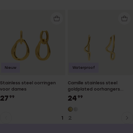
Nieuw
Waterproof
Stainless steel oorringen
Camille stainless steel
voor dames
goldplated oorhangers
asymmetrisch voor dames
27
24
99
99
1
2
Huidige
Ga
pagina
naar