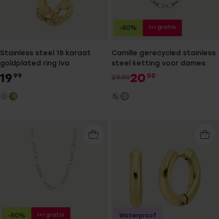
1+1 gratis
-50%
Stainless steel 18 karaat
Camille gerecycled stainless
goldplated ring Iva
steel ketting voor dames
19
20
99
00
39.99
1+1 gratis
-50%
Waterproof