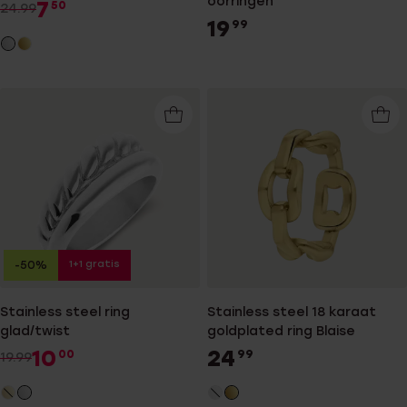
oorringen
7
50
24.99
19
99
1+1 gratis
-50%
Stainless steel ring
Stainless steel 18 karaat
glad/twist
goldplated ring Blaise
10
24
00
99
19.99