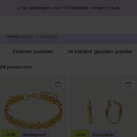
Op werkdagen voor 17.00 besteld, morgen in huis
You
Home
Juwelen & Horloges
are
Zilveren juwelen
14 karaat gouden juwelen
here:
59
producten
-33%
Waterproof
-26%
Duurzamer