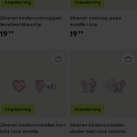
Stapekorting
Stapekorting
Zilveren kinderoorknoppen
Zilveren oorknop poes
lieveheersbeestje
emaille roze
19
19
99
99
Stapekorting
Stapekorting
Zilveren kinderoorbellen hart
Zilveren kinderoorbellen
licht roze emaille
vlinder met roze zirkonia