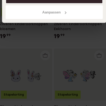
Aanpassen
Stapekorting
Stapekorting
Zilveren kinderoorknoppen
Zilveren kinderoorknoppen
bloemen
Eekhoorn
19
19
99
99
Stapekorting
Stapekorting