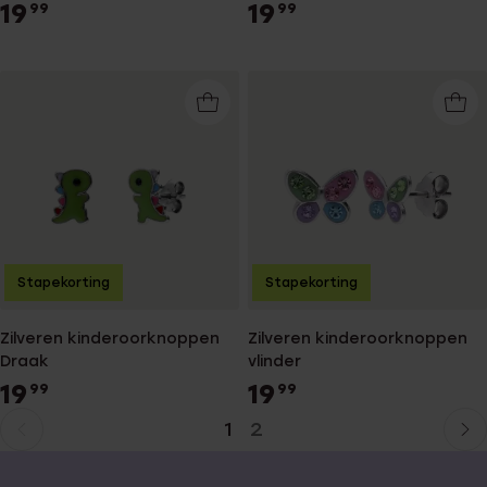
19
19
99
99
Stapekorting
Stapekorting
Zilveren kinderoorknoppen
Zilveren kinderoorknoppen
Draak
vlinder
19
19
99
99
1
2
Huidige
Ga
pagina
naar