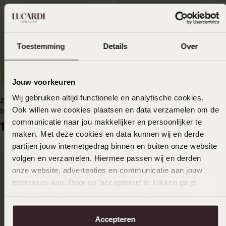
Toestemming
Details
Over
Stapekorting
Stapekorting
Jouw voorkeuren
Wij gebruiken altijd functionele en analytische cookies.
Zilveren kinderoorknoppen
Zilveren kinderoorknoppen
Ook willen we cookies plaatsen en data verzamelen om de
hart paars
dolfijn
communicatie naar jou makkelijker en persoonlijker te
19
19
99
99
maken. Met deze cookies en data kunnen wij en derde
partijen jouw internetgedrag binnen en buiten onze website
volgen en verzamelen. Hiermee passen wij en derden
onze website, advertenties en communicatie aan jouw
interesses aan. Door op ‘accepteren’ te klikken ga je
hiermee akkoord. Je kunt je voorkeuren altijd weer
aanpassen. Lees er meer over in ons
cookiebeleid
.
Accepteren