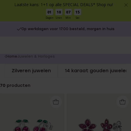
Laatste kans: 1+1 op alle SPECIAL DEALS* Shop nu!
01
10
07
15
Dagen
Uren
Min
Sec
Op werkdagen voor 17.00 besteld, morgen in huis
Gratis verzending vanaf €49
You
Home
Juwelen & Horloges
are
Zilveren juwelen
14 karaat gouden juwelen
here:
70
producten