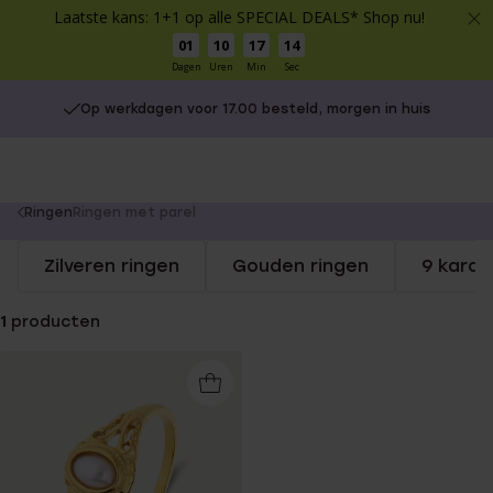
Laatste kans: 1+1 op alle SPECIAL DEALS* Shop nu!
01
10
17
14
Dagen
Uren
Min
Sec
Op werkdagen voor 17.00 besteld, morgen in huis
You
Ringen
Ringen met parel
are
Zilveren ringen
Gouden ringen
9 karaa
here:
1
producten