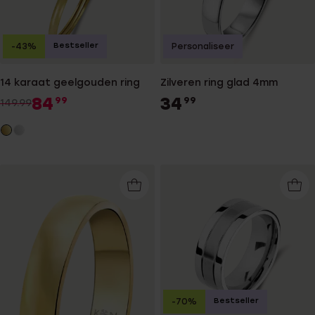
Bestseller
-43%
Personaliseer
14 karaat geelgouden ring
Zilveren ring glad 4mm
84
34
99
99
149.99
Bestseller
-70%