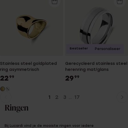
Bestseller
Personaliseer
Stainless steel goldplated
Gerecycleerd stainless steel
ring asymmetrisch
herenring mat/glans
22
29
99
99
1
2
3
17
...
Huidige
Ga
pagina
naar
Ringen
pagina
Bij Lucardi vind je de mooiste ringen voor iedere