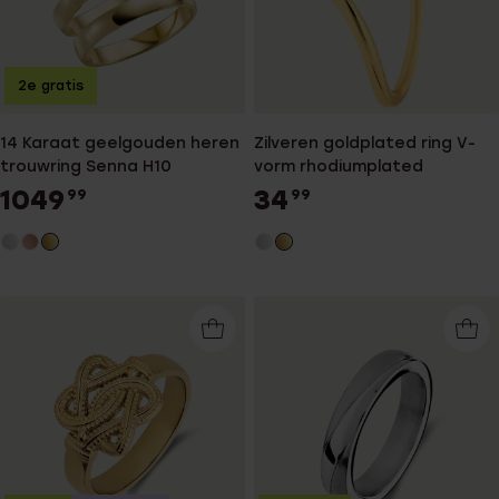
2e gratis
14 Karaat geelgouden heren
Zilveren goldplated ring V-
trouwring Senna H10
vorm rhodiumplated
1049
34
99
99