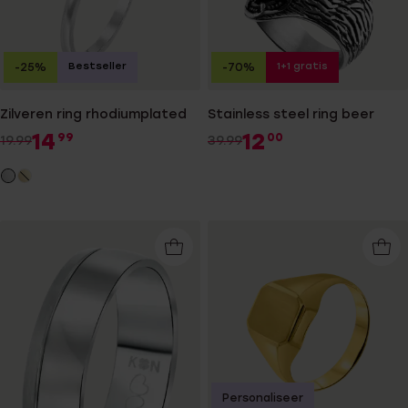
Bestseller
1+1 gratis
-25%
-70%
Zilveren ring rhodiumplated
Stainless steel ring beer
14
12
99
00
19.99
39.99
Personaliseer