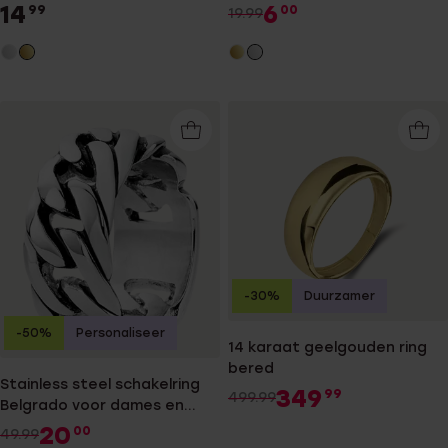
14
6
99
00
19.99
-30%
Duurzamer
-50%
Personaliseer
14 karaat geelgouden ring
bered
Stainless steel schakelring
349
99
499.99
Belgrado voor dames en
heren
20
00
49.99