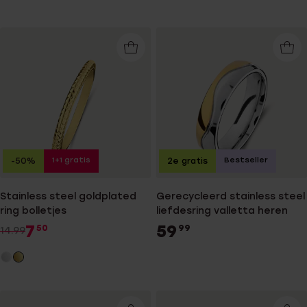
1+1 gratis
Bestseller
-50%
2e gratis
Stainless steel goldplated
Gerecycleerd stainless steel
ring bolletjes
liefdesring valletta heren
7
59
50
99
14.99