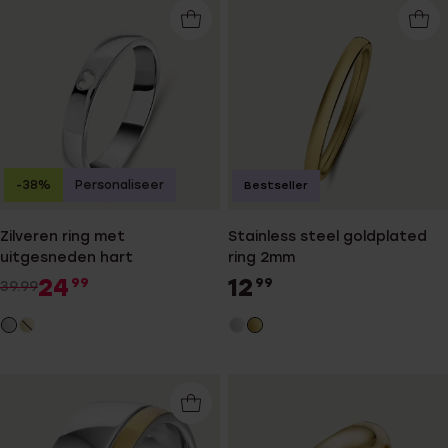
-38%
Personaliseer
Bestseller
Zilveren ring met
Stainless steel goldplated
uitgesneden hart
ring 2mm
24
12
99
99
39.99