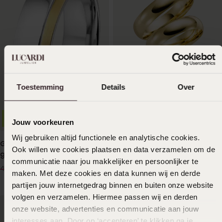
2e gratis
14 K geelgouden trouwring
Toestemming
Details
Over
Passionflower Dames H53
1449
99
-70%
Personaliseer
Jouw voorkeuren
Wij gebruiken altijd functionele en analytische cookies.
Gerecycled stainless steel
Ook willen we cookies plaatsen en data verzamelen om de
goldplated heren ring
communicatie naar jou makkelijker en persoonlijker te
15
00
49.99
maken. Met deze cookies en data kunnen wij en derde
partijen jouw internetgedrag binnen en buiten onze website
volgen en verzamelen. Hiermee passen wij en derden
onze website, advertenties en communicatie aan jouw
interesses aan. Door op ‘accepteren’ te klikken ga je