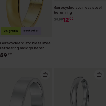
Gerecycled stainless steel
heren ring
12
00
39.99
Bestseller
2e gratis
Gerecycleerd stainless steel
liefdesring malaga heren
59
99