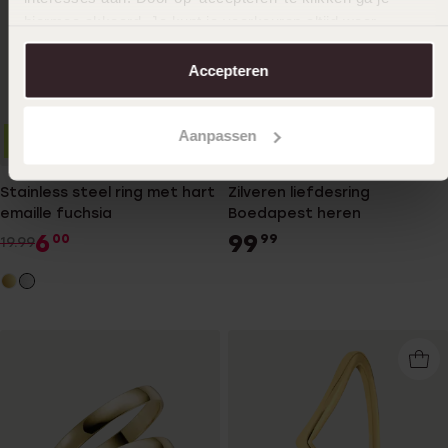
hiermee akkoord. Je kunt je voorkeuren altijd weer
aanpassen. Lees er meer over in ons
cookiebeleid
.
Accepteren
Aanpassen
1+1 gratis
-70%
2e gratis
Stainless steel ring met hart
Zilveren liefdesring
emaille fuchsia
Boedapest heren
6
99
00
99
19.99