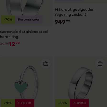
14 Karaat geelgouden
zegelring zeskant
-70%
Personaliseer
949
99
Gerecycled stainless steel
heren ring
12
00
39.99
1+1 gratis
1+1 gratis
-70%
-50%