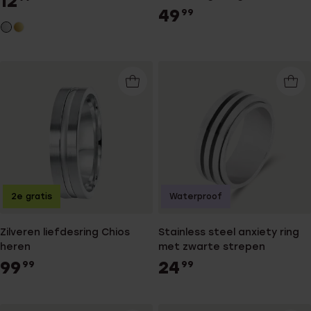
12
dames&heren
49
99
2e gratis
Waterproof
Zilveren liefdesring Chios
Stainless steel anxiety ring
heren
met zwarte strepen
99
24
99
99