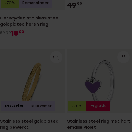
-70%
Personaliseer
49
99
Gerecycled stainless steel
goldplated heren ring
18
00
59.99
Bestseller
1+1 gratis
Duurzamer
-70%
Stainless steel goldplated
Stainless steel ring met hart
ring bewerkt
emaille violet