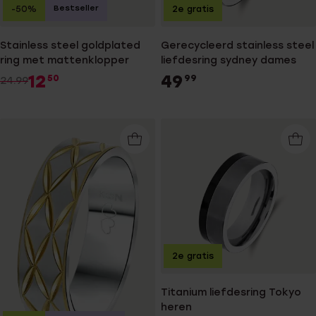
Bestseller
-50%
2e gratis
Stainless steel goldplated
Gerecycleerd stainless steel
ring met mattenklopper
liefdesring sydney dames
12
49
50
99
24.99
2e gratis
Titanium liefdesring Tokyo
heren