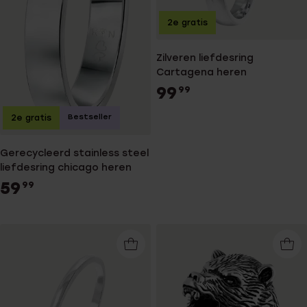
2e gratis
Zilveren liefdesring
Cartagena heren
99
99
Bestseller
2e gratis
Gerecycleerd stainless steel
liefdesring chicago heren
59
99