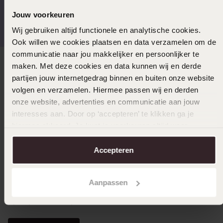
Gratis verzending vanaf
4,59 uit 5 (55.000+
Jouw voorkeuren
€49
reviews)
Wij gebruiken altijd functionele en analytische cookies.
Ook willen we cookies plaatsen en data verzamelen om de
communicatie naar jou makkelijker en persoonlijker te
maken. Met deze cookies en data kunnen wij en derde
Direct naar
partijen jouw internetgedrag binnen en buiten onze website
volgen en verzamelen. Hiermee passen wij en derden
Over Lucardi
onze website, advertenties en communicatie aan jouw
interesses aan. Door op ‘accepteren’ te klikken ga je
hiermee akkoord. Je kunt je voorkeuren altijd weer
Klantendienst
aanpassen. Lees er meer over in ons
cookiebeleid
.
Accepteren
LUCARDI MEMBER
Aanpassen
Word member en ontvang altijd minimaal 10% korting
op al jouw aankopen