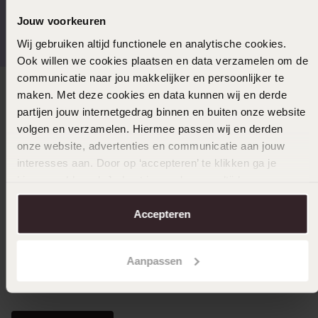
Gratis verzending vanaf
4,59 uit 5 (55.000+
Jouw voorkeuren
€49
reviews)
Wij gebruiken altijd functionele en analytische cookies.
Ook willen we cookies plaatsen en data verzamelen om de
communicatie naar jou makkelijker en persoonlijker te
maken. Met deze cookies en data kunnen wij en derde
Direct naar
partijen jouw internetgedrag binnen en buiten onze website
volgen en verzamelen. Hiermee passen wij en derden
Over Lucardi
onze website, advertenties en communicatie aan jouw
interesses aan. Door op ‘accepteren’ te klikken ga je
hiermee akkoord. Je kunt je voorkeuren altijd weer
Klantendienst
aanpassen. Lees er meer over in ons
cookiebeleid
.
Accepteren
LUCARDI MEMBER
Aanpassen
Word member en ontvang altijd minimaal 10% korting
op al jouw aankopen