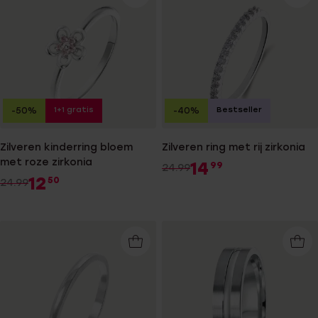
1+1 gratis
Bestseller
-50%
-40%
Zilveren kinderring bloem
Zilveren ring met rij zirkonia
met roze zirkonia
14
99
24.99
12
50
24.99