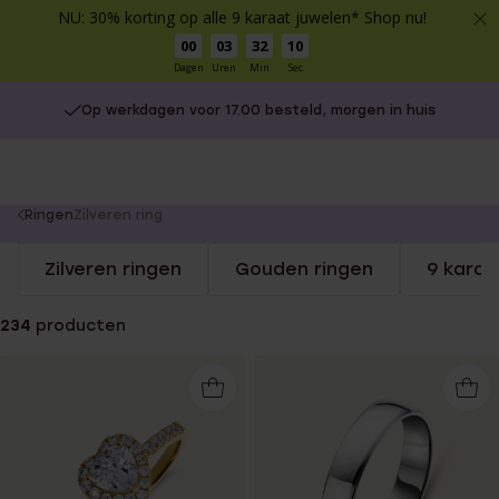
NU: 30% korting op alle 9 karaat juwelen* Shop nu!
00
03
32
09
Dagen
Uren
Min
Sec
Op werkdagen voor 17.00 besteld, morgen in huis
You
Ringen
Zilveren ring
are
Zilveren ringen
Gouden ringen
9 karaa
here:
234
producten