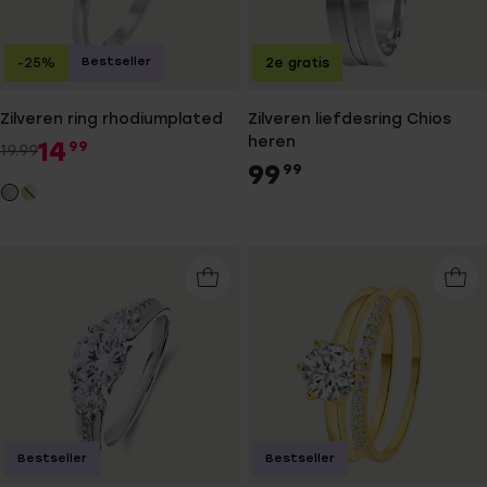
Bestseller
-25%
2e gratis
Zilveren ring rhodiumplated
Zilveren liefdesring Chios
heren
14
99
19.99
99
99
Bestseller
Bestseller