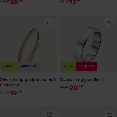
25
12
00
50
49.99
24.99
Bestseller
1+1 gratis
-43%
-50%
Zilveren ring goldplated met
Zilveren ring glad 5mm
rij zirkonia
20
00
39.99
19
99
34.99