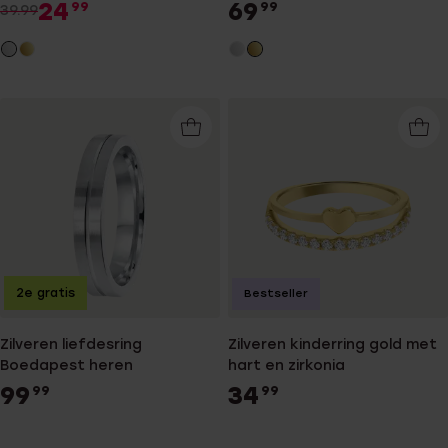
24
69
99
99
39.99
2e gratis
Bestseller
Zilveren liefdesring
Zilveren kinderring gold met
Boedapest heren
hart en zirkonia
99
34
99
99