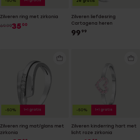
1+1 gratis
-50%
2e gratis
Zilveren ring met zirkonia
Zilveren liefdesring
Cartagena heren
35
00
69.99
99
99
1+1 gratis
1+1 gratis
-50%
-50%
Zilveren ring mat/glans met
Zilveren kinderring hart met
zirkonia
licht roze zirkonia