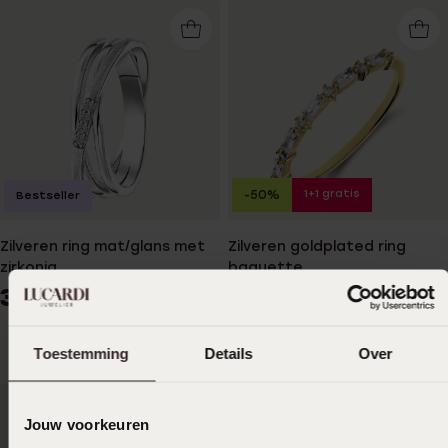
1+1 gratis
-50%
Bestseller
Zilveren ring mat/glans met
Zilveren goldplated ring
zirkonia
baguette
39
20
99
00
39.99
Toestemming
Details
Over
Jouw voorkeuren