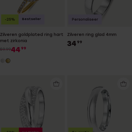
Bestseller
-25%
Personaliseer
Zilveren goldplated ring hart
Zilveren ring glad 4mm
met zirkonia
34
99
44
99
59.99