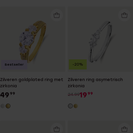
-20%
Bestseller
Zilveren goldplated ring met
Zilveren ring asymetrisch
zirkonia
zirkonia
49
19
99
99
24.99