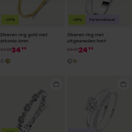
-30%
-38%
Personaliseer
Zilveren ring gold met
Zilveren ring met
zirkonia 6mm
uitgesneden hart
34
24
99
99
49.99
39.99