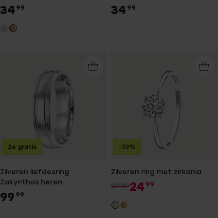
34
34
99
99
2e gratis
-38%
Zilveren liefdesring
Zilveren ring met zirkonia
Zakynthos heren
24
99
39.99
99
99