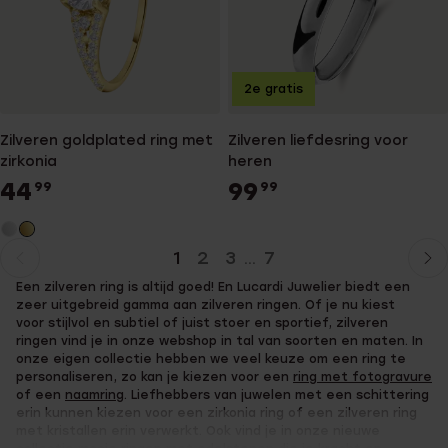
2e gratis
Zilveren goldplated ring met
Zilveren liefdesring voor
zirkonia
heren
44
99
99
99
1
2
3
7
...
Huidige
Ga
Een zilveren ring is altijd goed! En Lucardi Juwelier biedt een
pagina
naar
zeer uitgebreid gamma aan zilveren ringen. Of je nu kiest
pagina
voor stijlvol en subtiel of juist stoer en sportief, zilveren
ringen vind je in onze webshop in tal van soorten en maten. In
onze eigen collectie hebben we veel keuze om een ring te
personaliseren, zo kan je kiezen voor een
ring met fotogravure
of een
naamring
. Liefhebbers van juwelen met een schittering
erin kunnen kiezen voor een zirkonia ring of een zilveren ring
met kristallen erin verwerkt. Ook vind je in onze nieuwe