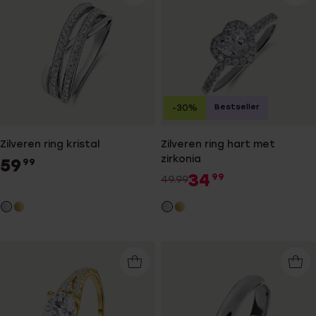
Bestseller
-30%
Zilveren ring kristal
Zilveren ring hart met
zirkonia
59
99
34
99
49.99