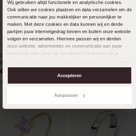
Wij gebruiken altijd functionele en analytische cookies.
Ook willen we cookies plaatsen en data verzamelen om de
communicatie naar jou makkelijker en persoonlijker te
maken. Met deze cookies en data kunnen wij en derde
partijen jouw internetgedrag binnen en buiten onze website
volgen en verzamelen. Hiermee passen wij en derden
Bestseller
onze website, advertenties en communicatie aan jouw
interesses aan. Door op ‘accepteren’ te klikken ga je
Zilveren 18 karaat
Zilveren ring met zirkonia
hiermee akkoord. Je kunt je voorkeuren altijd weer
goldplated ring met zirkonia
29
99
aanpassen. Lees er meer over in ons
cookiebeleid
.
69
99
Accepteren
Aanpassen