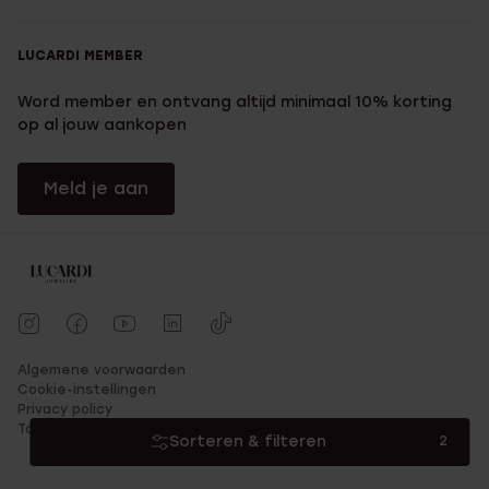
bestellen bij Lucardi
LUCARDI MEMBER
Weet je al welke zegelringen jouw look helemaal afmaken? Dan
is het nu de hoogste tijd om je bestelling af te ronden. Bij
Word member en ontvang altijd minimaal 10% korting
Lucardi is dat lekker eenvoudig.
op al jouw aankopen
Meld je aan
Algemene voorwaarden
Cookie-instellingen
Privacy policy
Toegankelijkheid
Sorteren & filteren
2