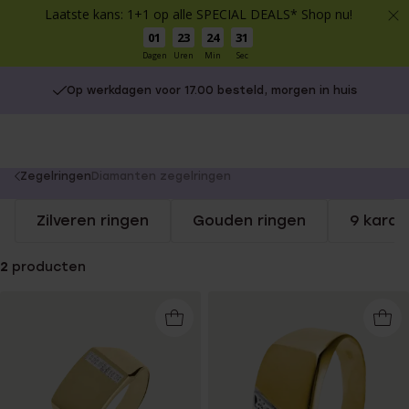
Laatste kans: 1+1 op alle SPECIAL DEALS* Shop nu!
01
23
24
31
Dagen
Uren
Min
Sec
Op werkdagen voor 17.00 besteld, morgen in huis
You
Zegelringen
Diamanten zegelringen
are
Zilveren ringen
Gouden ringen
9 karaa
here:
2
producten