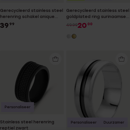
Gerecycleerd stainless steel
Gerecycleerd stainless steel
herenring schakel anique
goldplated ring surinaamse
finish
mattenklopper
39
20
99
00
49.99
Personaliseer
Stainless steel herenring
Personaliseer
Duurzamer
reptiel zwart