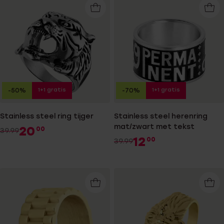
1+1 gratis
1+1 gratis
-50%
-70%
Stainless steel ring tijger
Stainless steel herenring
mat/zwart met tekst
20
00
39.99
12
00
39.99