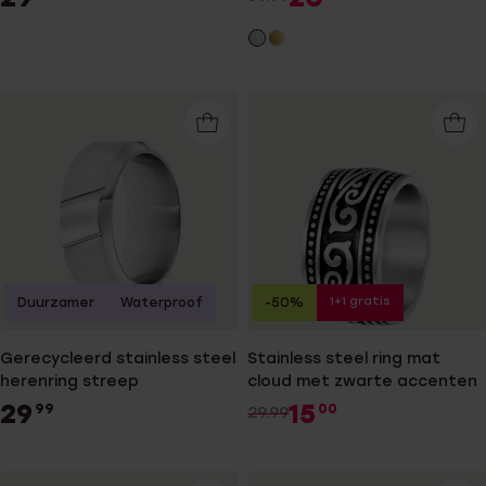
1+1 gratis
Duurzamer
Waterproof
-50%
Gerecycleerd stainless steel
Stainless steel ring mat
herenring streep
cloud met zwarte accenten
29
15
99
00
29.99