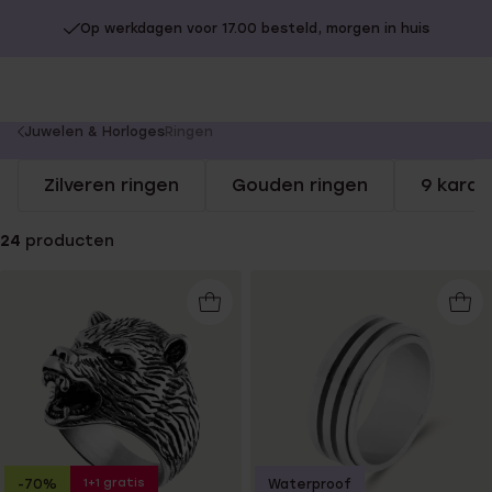
Op werkdagen voor 17.00 besteld, morgen in huis
You
Juwelen & Horloges
Ringen
are
Zilveren ringen
Gouden ringen
9 karaa
here:
24
producten
1+1 gratis
-70%
Waterproof