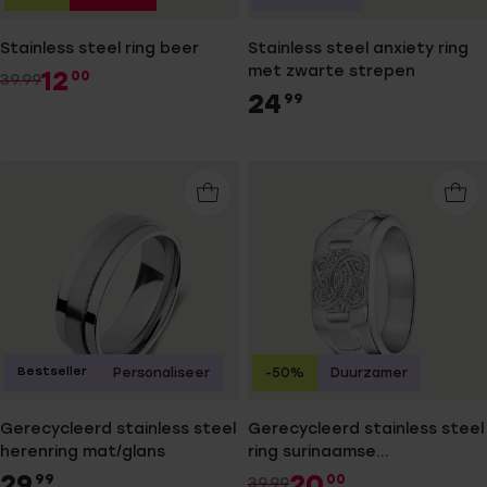
Stainless steel ring beer
Stainless steel anxiety ring
met zwarte strepen
12
00
39.99
24
99
Bestseller
Personaliseer
-50%
Duurzamer
Gerecycleerd stainless steel
Gerecycleerd stainless steel
herenring mat/glans
ring surinaamse
mattenklopper
29
20
99
00
39.99