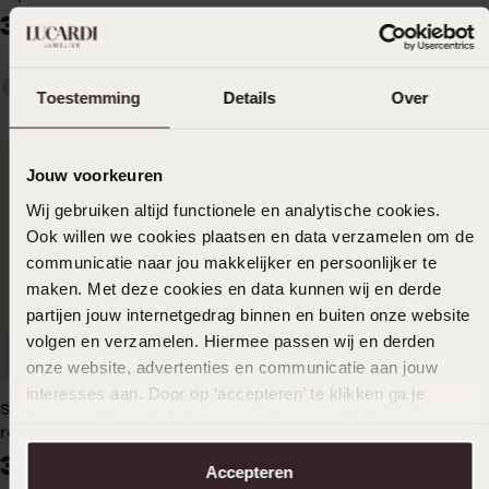
39
99
Gerecycleerd stainless steel
herenring met zwarte band
29
99
Toestemming
Details
Over
Jouw voorkeuren
Wij gebruiken altijd functionele en analytische cookies.
Ook willen we cookies plaatsen en data verzamelen om de
communicatie naar jou makkelijker en persoonlijker te
maken. Met deze cookies en data kunnen wij en derde
partijen jouw internetgedrag binnen en buiten onze website
volgen en verzamelen. Hiermee passen wij en derden
Personaliseer
onze website, advertenties en communicatie aan jouw
interesses aan. Door op ‘accepteren’ te klikken ga je
Personaliseer
Duurzamer
Stainless steel ring mat
hiermee akkoord. Je kunt je voorkeuren altijd weer
reptiel met zwarte
aanpassen. Lees er meer over in ons
cookiebeleid
.
accenten
Gerecycleerd stainless steel
39
99
Accepteren
herenring met zwarte kabel