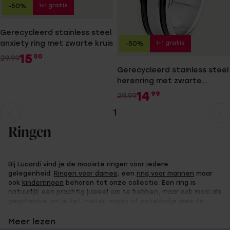
1+1 gratis
-50%
Gerecycleerd stainless steel
anxiety ring met zwarte kruis
1+1 gratis
-50%
15
00
29.99
Gerecycleerd stainless steel
herenring met zwarte
accenten
14
99
29.99
1
Huidige
Ga
pagina
naar
Ringen
pagina
Bij Lucardi vind je de mooiste ringen voor iedere
gelegenheid.
Ringen voor dames
, een
ring voor mannen
maar
ook
kinderringen
behoren tot onze collectie. Een ring is
natuurlijk een prachtig juweel om te hebben, maar ook mooi als
geschenkje om je lief, meter, mama of petekindje mee te
verrassen. Maak een keuze uit de mooiste materialen zoals
goud, 9 karaat en zilver, en vind de leukste ringen in de Lucardi
Meer lezen
webshop!
Zegelringen
,
een ring met diamant
of een solitair