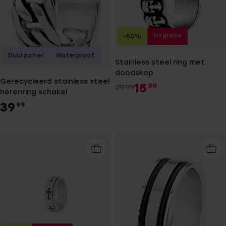
1+1 gratis
-50%
Duurzamer
Waterproof
Stainless steel ring met
doodskop
Gerecycleerd stainless steel
15
00
29.99
herenring schakel
39
99