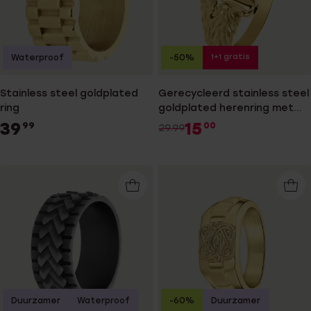
1+1 gratis
Waterproof
-50%
Stainless steel goldplated
Gerecycleerd stainless steel
ring
goldplated herenring met
leeuwenkop
39
15
99
00
29.99
Duurzamer
Waterproof
-60%
Duurzamer