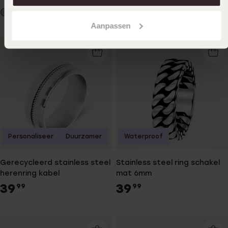
29
99
Aanpassen
Personaliseer
Duurzamer
Waterproof
Gerecycleerd stainless steel
Stainless steel ring schakel
herenring kabel
mat 6mm
39
39
99
99