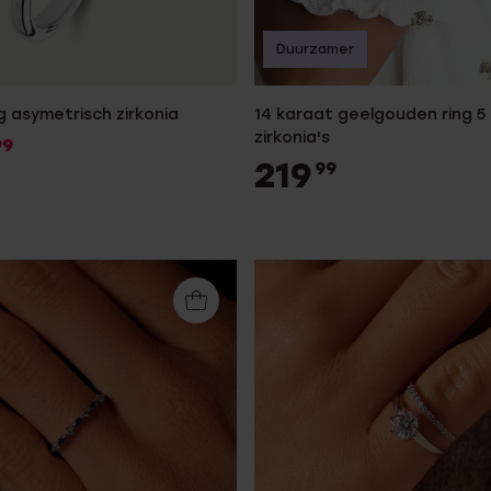
Duurzamer
ng asymetrisch zirkonia
14 karaat geelgouden ring 5 
zirkonia's
99
219
99