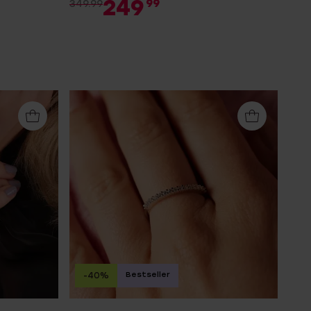
249
99
349.99
Bestseller
-40%