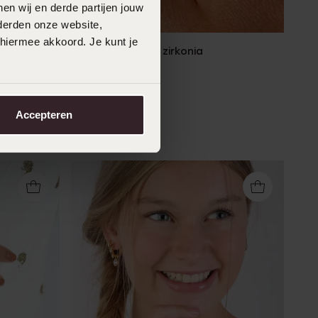
en wij en derde partijen jouw
Bestseller
derden onze website,
 hiermee akkoord. Je kunt je
irkonia
Zilveren ring met zirkonia
29
99
Accepteren