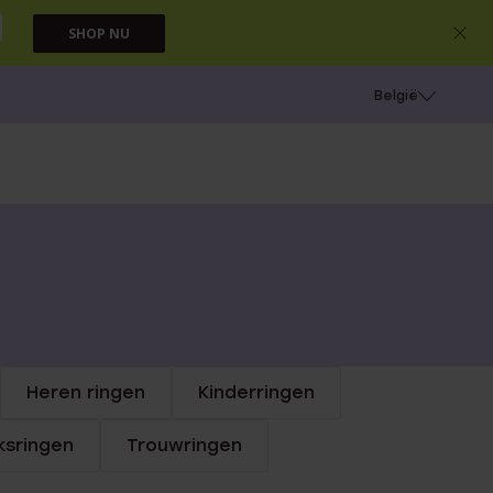
SHOP NU
e
Gaatjes schieten
België
Heren ringen
Kinderringen
sringen
Trouwringen