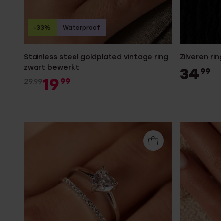
-33%
Waterproof
Stainless steel goldplated vintage ring
Zilveren ri
zwart bewerkt
34
99
19
99
29.99