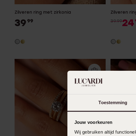
Zilveren ring met zirkonia
Zilveren ri
39
24
99
39.99
Toestemming
Jouw voorkeuren
Wij gebruiken altijd functio