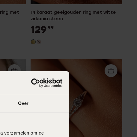
 ring met
14 karaat geelgouden ring met witte
zirkonia steen
129
99
Over
data verzamelen om de