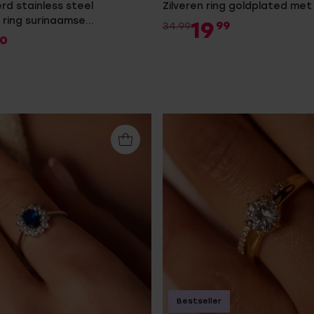
rd stainless steel
Zilveren ring goldplated met r
 ring surinaamse
19
99
34.99
pper
0
Bestseller