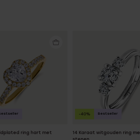
Bestseller
Bestseller
-40%
ldplated ring hart met
14 Karaat witgouden ring met
stenen