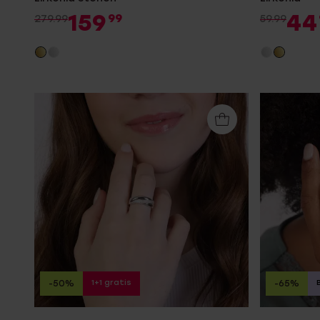
159
44
99
279.99
59.99
1+1 gratis
-50%
-65%