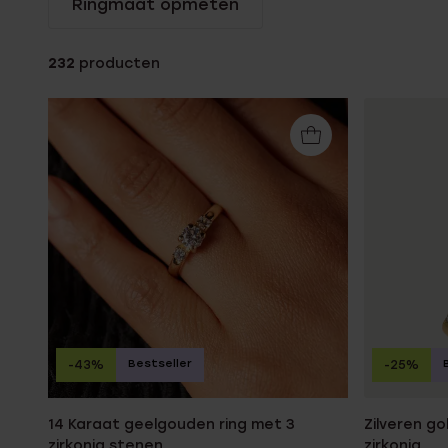
Ringmaat opmeten
Gepersonaliseerde
Disney
juwelen
K3
232
producten
Enkelbandjes
Accessoires
Bestseller
-43%
-25%
14 Karaat geelgouden ring met 3
Zilveren go
zirkonia stenen
zirkonia