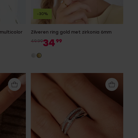
-30%
multicolor
Zilveren ring gold met zirkonia 6mm
34
99
49.99