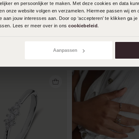
ijker en persoonlijker te maken. Met deze cookies en data kunn
Bestseller
iten onze website volgen en verzamelen. Hiermee passen wij en 
 aan jouw interesses aan. Door op ‘accepteren’ te klikken ga je
ldplated ring kristal
Zilveren ring mat/glans met z
assen. Lees er meer over in ons
cookiebeleid
.
39
99
Aanpassen