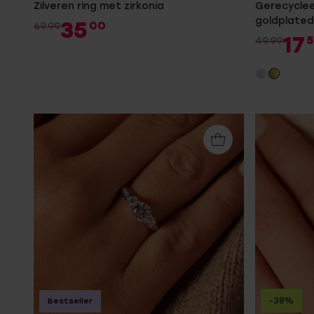
Zilveren ring met zirkonia
Gerecyclee
goldplated
35
00
69.99
mattenklo
17
5
49.99
-38%
Bestseller