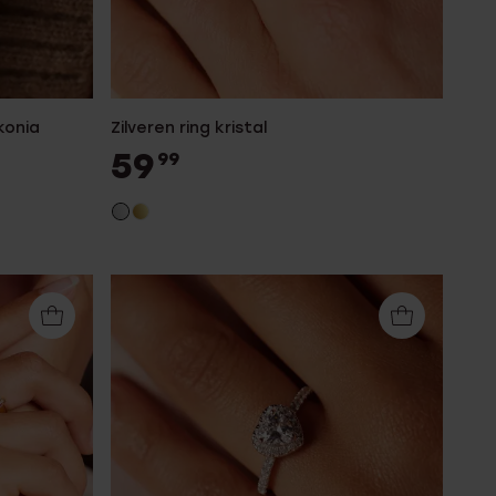
konia
Zilveren ring kristal
59
99