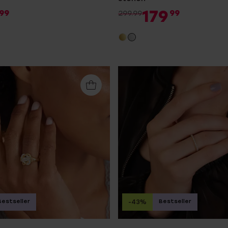
179
99
99
299.99
Bestseller
Bestseller
-43%