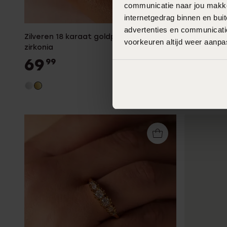
communicatie naar jou makkel
internetgedrag binnen en bu
advertenties en communicatie
Zilveren 18 karaat goldplated ring met
Zilveren go
voorkeuren altijd weer aanp
zirkonia
69
99
69
99