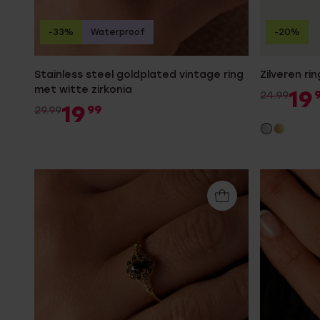
-33%
Waterproof
-20%
Stainless steel goldplated vintage ring
Zilveren ri
met witte zirkonia
19
24.99
19
99
29.99