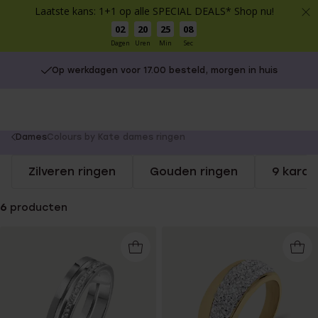
Laatste kans: 1+1 op alle SPECIAL DEALS* Shop nu!
02
20
25
08
Dagen
Uren
Min
Sec
Op werkdagen voor 17.00 besteld, morgen in huis
You
Dames
Colours by Kate dames ringen
are
Zilveren ringen
Gouden ringen
9 karaa
here:
6
producten