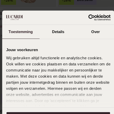
Bestseller
-28%
-28%
Stainless steel ring
Stainless steel ring
roseplated 2rij met light
goldplated 2rij met kristal
peach
17
17
99
99
24.99
24.99
Toestemming
Details
Over
Jouw voorkeuren
Wij gebruiken altijd functionele en analytische cookies.
Ook willen we cookies plaatsen en data verzamelen om de
communicatie naar jou makkelijker en persoonlijker te
maken. Met deze cookies en data kunnen wij en derde
partijen jouw internetgedrag binnen en buiten onze website
volgen en verzamelen. Hiermee passen wij en derden
onze website, advertenties en communicatie aan jouw
Bestseller
Duurzamer
-28%
interesses aan. Door op ‘accepteren’ te klikken ga je
hiermee akkoord. Je kunt je voorkeuren altijd weer
Gerecycleerd stainless steel
Stainless steel ring
aanpassen. Lees er meer over in ons
cookiebeleid
.