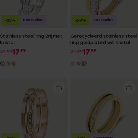
Bestseller
Bestseller
-28%
-28%
Stainless steel ring 2rij met
Gerecycleerd stainless steel
kristal
ring goldplated wit kristal
17
17
99
99
24.99
24.99