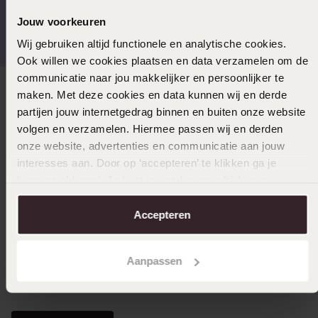
Gratis verzending vanaf
4,59 uit 5 (55.000+
Jouw voorkeuren
€49
reviews)
Wij gebruiken altijd functionele en analytische cookies.
Ook willen we cookies plaatsen en data verzamelen om de
communicatie naar jou makkelijker en persoonlijker te
maken. Met deze cookies en data kunnen wij en derde
Direct naar
partijen jouw internetgedrag binnen en buiten onze website
volgen en verzamelen. Hiermee passen wij en derden
Over Lucardi
onze website, advertenties en communicatie aan jouw
interesses aan. Door op ‘accepteren’ te klikken ga je
hiermee akkoord. Je kunt je voorkeuren altijd weer
Klantendienst
aanpassen. Lees er meer over in ons
cookiebeleid
.
Accepteren
LUCARDI MEMBER
Aanpassen
Word member en ontvang altijd minimaal 10% korting
op al jouw aankopen