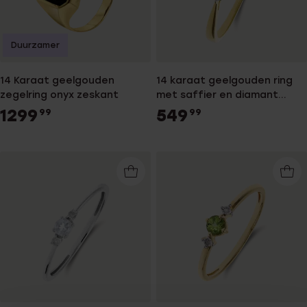
Duurzamer
14 Karaat geelgouden
14 karaat geelgouden ring
zegelring onyx zeskant
met saffier en diamant
0,024ct
1299
549
99
99