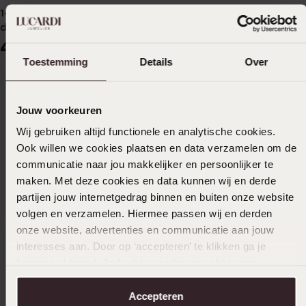
14 Karaat witgouden ring
14 Karaat gouden ring
diamant 0,175ct
diamant 0,19ct
449
479
99
99
Toestemming
Details
Over
Jouw voorkeuren
Wij gebruiken altijd functionele en analytische cookies.
Ook willen we cookies plaatsen en data verzamelen om de
communicatie naar jou makkelijker en persoonlijker te
maken. Met deze cookies en data kunnen wij en derde
partijen jouw internetgedrag binnen en buiten onze website
volgen en verzamelen. Hiermee passen wij en derden
Duurzamer
onze website, advertenties en communicatie aan jouw
interesses aan. Door op ‘accepteren’ te klikken ga je
14K geelgouden ring met
hiermee akkoord. Je kunt je voorkeuren altijd weer
zwarte spinel edelsteen
aanpassen. Lees er meer over in ons
cookiebeleid
.
129
99
Accepteren