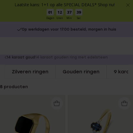
Laatste kans: 1+1 op alle SPECIAL DEALS* Shop nu!
01
12
37
39
Dagen
Uren
Min
Sec
Op werkdagen voor 17.00 besteld, morgen in huis
You
14 karaat goud
14 karaat gouden ring met edelsteen
are
Zilveren ringen
Gouden ringen
9 karaa
here:
5
producten