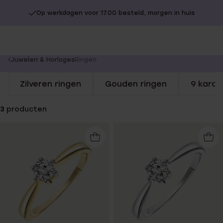
Op werkdagen voor 17.00 besteld, morgen in huis
You
Juwelen & Horloges
Ringen
are
Zilveren ringen
Gouden ringen
9 karaa
here:
3
producten