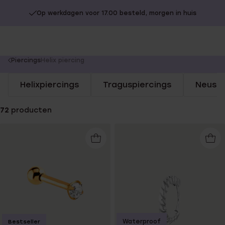
Op werkdagen voor 17.00 besteld, morgen in huis
You
Piercings
Helix piercing
are
Helixpiercings
Traguspiercings
Neuspi
here:
72
producten
Waterproof
Bestseller