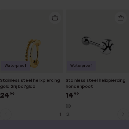
Waterproof
Waterproof
Stainless steel helixpiercing
Stainless steel helixpiercing
gold 2rij bol/glad
hondenpoot
24
14
99
99
1
2
Huidige
Ga
pagina
naar