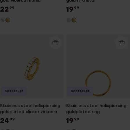
gold violet zirkonia
gold rij kristal
22
19
99
99
Bestseller
Bestseller
Stainless steel helixpiercing
Stainless steel helixpiercing
goldplated clicker zirkonia
goldplated ring
24
19
99
99