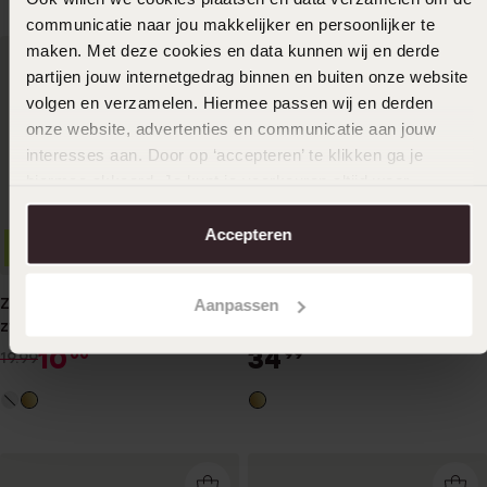
communicatie naar jou makkelijker en persoonlijker te
maken. Met deze cookies en data kunnen wij en derde
partijen jouw internetgedrag binnen en buiten onze website
volgen en verzamelen. Hiermee passen wij en derden
onze website, advertenties en communicatie aan jouw
interesses aan. Door op ‘accepteren’ te klikken ga je
hiermee akkoord. Je kunt je voorkeuren altijd weer
aanpassen. Lees er meer over in ons
cookiebeleid
.
Accepteren
1+1 gratis
-50%
Bestseller
Zilveren gold helixpiercing
Stainless steel set
Aanpassen
zwart zirkonia
helixpiercings gold
glad/dots/zirkonia
10
34
00
99
19.99