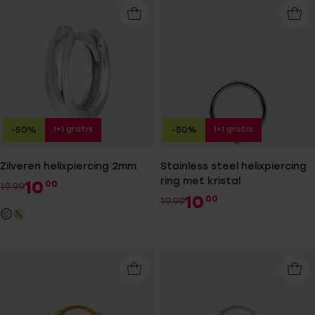
1+1 gratis
1+1 gratis
-50%
-50%
Zilveren helixpiercing 2mm
Stainless steel helixpiercing
ring met kristal
10
00
19.99
10
00
19.99