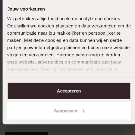
Gratis verzending vanaf
4,59 uit 5 (55.000+
Jouw voorkeuren
€49
reviews)
Wij gebruiken altijd functionele en analytische cookies.
Ook willen we cookies plaatsen en data verzamelen om de
communicatie naar jou makkelijker en persoonlijker te
maken. Met deze cookies en data kunnen wij en derde
Direct naar
partijen jouw internetgedrag binnen en buiten onze website
volgen en verzamelen. Hiermee passen wij en derden
Over Lucardi
onze website, advertenties en communicatie aan jouw
interesses aan. Door op ‘accepteren’ te klikken ga je
hiermee akkoord. Je kunt je voorkeuren altijd weer
Klantendienst
aanpassen. Lees er meer over in ons
cookiebeleid
.
Accepteren
LUCARDI MEMBER
Aanpassen
Word member en ontvang altijd minimaal 10% korting
op al jouw aankopen