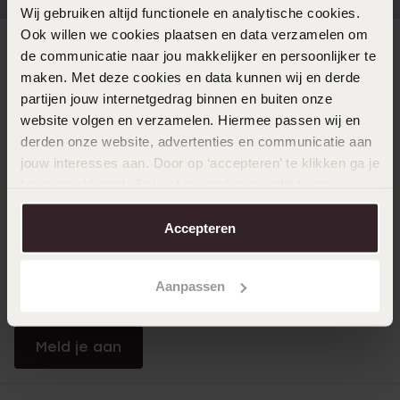
Wij gebruiken altijd functionele en analytische cookies.
Ook willen we cookies plaatsen en data verzamelen om
Direct naar
de communicatie naar jou makkelijker en persoonlijker te
maken. Met deze cookies en data kunnen wij en derde
partijen jouw internetgedrag binnen en buiten onze
Over Lucardi
website volgen en verzamelen. Hiermee passen wij en
derden onze website, advertenties en communicatie aan
jouw interesses aan. Door op ‘accepteren’ te klikken ga je
Klantendienst
hiermee akkoord. Je kunt je voorkeuren altijd weer
aanpassen. Lees er meer over in ons
cookiebeleid
.
Accepteren
LUCARDI MEMBER
Word member en ontvang altijd minimaal 10% korting
Aanpassen
op al jouw aankopen
Meld je aan