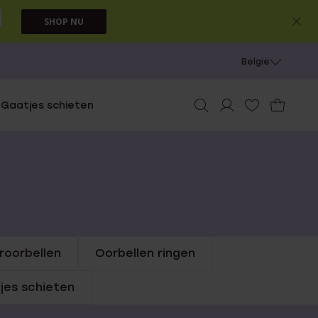
SHOP NU
België
e
Gaatjes schieten
roorbellen
Oorbellen ringen
jes schieten