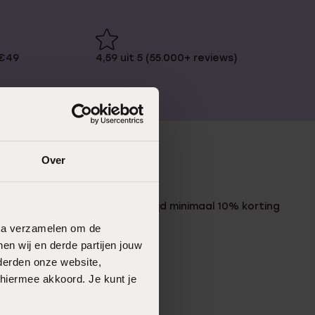
 €49
4,59 uit 5 (55.000+ reviews)
Over
LUCARDI MEMBER
Word member en ontvang altijd minimaal 10% korting
op al jouw aankopen
data verzamelen om de
en wij en derde partijen jouw
Meld je aan
derden onze website,
 hiermee akkoord. Je kunt je