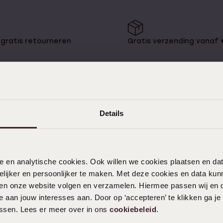
75+
Naam oorbellen
gratis retourneren
Gratis verzending vanaf
es
Details
KLANTENDIENST
Veelgestelde vragen
nele en analytische cookies. Ook willen we cookies plaatsen en 
Contact
ijker en persoonlijker te maken. Met deze cookies en data kunn
Service
iten onze website volgen en verzamelen. Hiermee passen wij en 
Actievoorwaarden
 aan jouw interesses aan. Door op ‘accepteren’ te klikken ga je
assen. Lees er meer over in ons
cookiebeleid
.