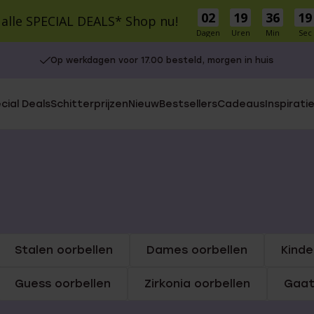
02
19
36
19
 alle SPECIAL DEALS* Shop nu!
Dagen
Uren
Min
Sec
Op werkdagen voor 17.00 besteld, morgen in huis
cial Deals
Schitterprijzen
Nieuw
Bestsellers
Cadeaus
Inspirati
S
MATERIAAL
MATERIAAL
r Own
9 karaat
9 Karaat
14 karaat goud
Zilver
Zilver
Stainless steel
e Oorbellen
le cadeausets
Charms
Stainless steel
Diamant
Stalen oorbellen
Dames oorbellen
Kinde
UITGELICHT
5-30
Guess oorbellen
Zirkonia oorbellen
Gaat
isch
30-50
Gaatjes schieten
50-75
Piercings