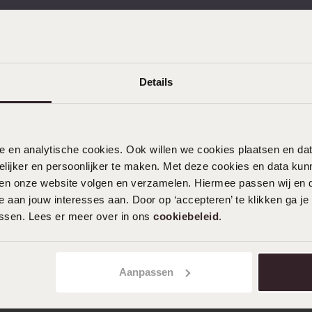
gratis retourneren
Gratis verzending vanaf
Details
nele en analytische cookies. Ook willen we cookies plaatsen en 
ijker en persoonlijker te maken. Met deze cookies en data kunn
KLANTENDIENST
iten onze website volgen en verzamelen. Hiermee passen wij en 
 aan jouw interesses aan. Door op ‘accepteren’ te klikken ga je
Veelgestelde vragen
assen. Lees er meer over in ons
cookiebeleid
.
Contact
Service
Aanpassen
Actievoorwaarden