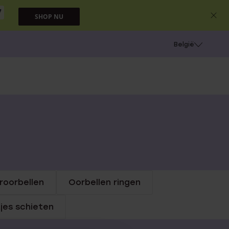
SHOP NU
e
Gaatjes schieten
België
roorbellen
Oorbellen ringen
jes schieten