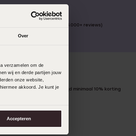
 €49
4,59 uit 5 (55.000+ reviews)
Over
data verzamelen om de
en wij en derde partijen jouw
LUCARDI MEMBER
derden onze website,
 hiermee akkoord. Je kunt je
Word member en ontvang altijd minimaal 10% korting
op al jouw aankopen
Meld je aan
Accepteren