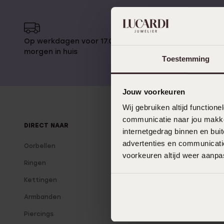
Gepersonaliseerde
Disney
juwelen
K3
Enkelbandjes
Op werkdagen voor 17.00 besteld,
14 dagen 
morgen in huis
Toestemming
Accessoires
Jouw voorkeuren
Wij gebruiken altijd functio
communicatie naar jou makkel
DIRECT NAAR
OVER LUCARDI
internetgedrag binnen en bu
advertenties en communicatie
Oorbellen
Over Lucardi
voorkeuren altijd weer aanp
Ringen
Onze winkels
Kettingen
Lucardi Member
Armbanden
Blog
Piercings