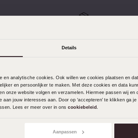
gratis retourneren
Gratis verzending vanaf
Details
nele en analytische cookies. Ook willen we cookies plaatsen en 
KLANTENDIENST
ijker en persoonlijker te maken. Met deze cookies en data kunn
Veelgestelde vragen
iten onze website volgen en verzamelen. Hiermee passen wij en 
 aan jouw interesses aan. Door op ‘accepteren’ te klikken ga je
Contact
assen. Lees er meer over in ons
cookiebeleid
.
Service
Actievoorwaarden
Aanpassen