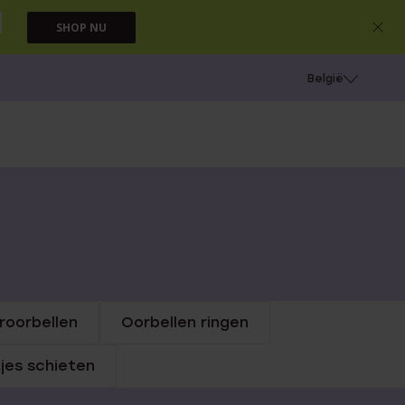
SHOP NU
e
Gaatjes schieten
België
roorbellen
Oorbellen ringen
jes schieten