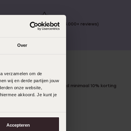
 €49
4,59 uit 5 (55.000+ reviews)
Over
data verzamelen om de
LUCARDI MEMBER
en wij en derde partijen jouw
Word member en ontvang altijd minimaal 10% korting
derden onze website,
op al jouw aankopen
 hiermee akkoord. Je kunt je
Meld je aan
Accepteren