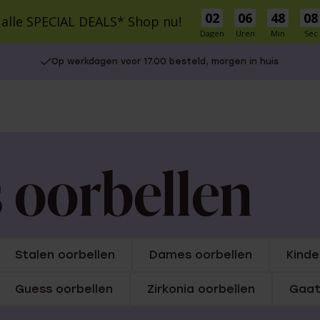
02
06
48
08
 alle SPECIAL DEALS* Shop nu!
Dagen
Uren
Min
Sec
cial Deals
Schitterprijzen
Nieuw
Bestsellers
Cadeaus
Inspirati
Op werkdagen voor 17.00 besteld, morgen in huis
S
MATERIAAL
MATERIAAL
r Own
9 karaat
9 Karaat
14 karaat goud
Zilver
Zilver
Stainless steel
e Oorbellen
le cadeausets
Charms
Stainless steel
 oorbellen
Diamant
UITGELICHT
5-30
isch
30-50
Gaatjes schieten
50-75
Piercings
Stalen oorbellen
Dames oorbellen
Kinde
75+
Naam oorbellen
Guess oorbellen
Zirkonia oorbellen
Gaat
es