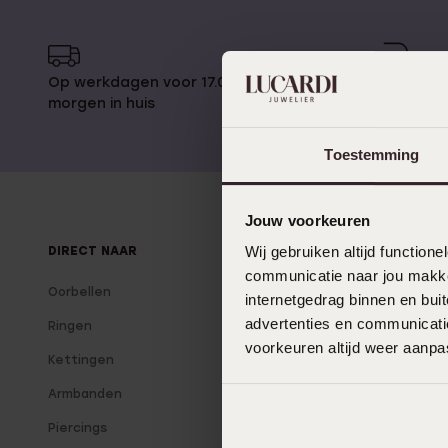
Gepersonaliseerde
Disney
juwelen
K3
Enkelbandjes
Op werkdagen voor 17.00 besteld,
14 dagen 
morgen in huis
Accessoires
Toestemming
Jouw voorkeuren
Wij gebruiken altijd functio
DIRECT NAAR
OVER LUCARDI
communicatie naar jou makkel
Oorbellen
Over Lucardi
internetgedrag binnen en bu
advertenties en communicatie
Ringen
Onze winkels
voorkeuren altijd weer aanp
Kettingen
Lucardi Member
Armbanden
Blog
Piercings