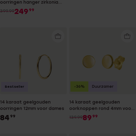
oorringen hanger zirkonia
voor dames
249
99
399.99
-36%
Duurzamer
Bestseller
14 karaat geelgouden
14 karaat geelgouden
oorringen 12mm voor dames
oorknoppen rond 4mm voor
dames
84
89
99
99
139.99