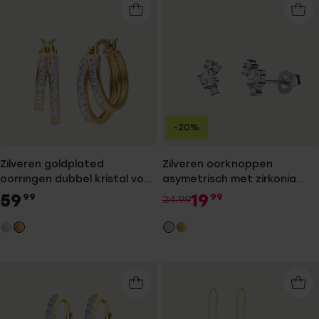
-20%
Zilveren goldplated
Zilveren oorknoppen
oorringen dubbel kristal voor
asymetrisch met zirkonia
dames
voor dames
59
19
99
99
24.99