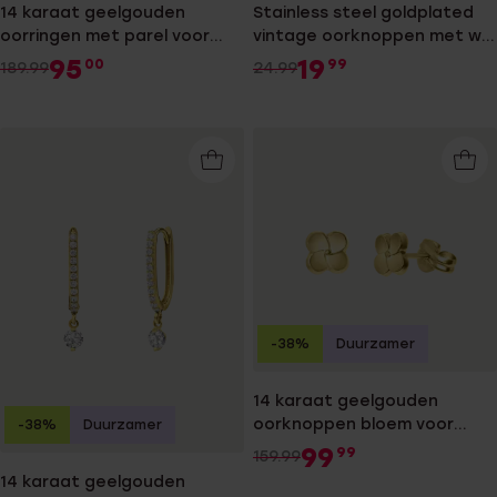
14 karaat geelgouden
Stainless steel goldplated
oorringen met parel voor
vintage oorknoppen met wit
dames
zirkonia
95
19
00
99
189.99
24.99
-38%
Duurzamer
14 karaat geelgouden
oorknoppen bloem voor
-38%
Duurzamer
dames
99
99
159.99
14 karaat geelgouden