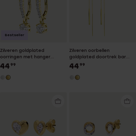
Bestseller
Zilveren goldplated
Zilveren oorbellen
oorringen met hanger
goldplated doortrek bar
zirkonia voor dames
voor dames
44
44
99
99