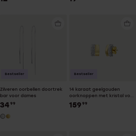
Bestseller
Bestseller
Zilveren oorbellen doortrek
14 karaat geelgouden
bar voor dames
oorknoppen met kristal voor
dames
34
159
99
99