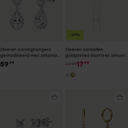
-49%
Zilveren oorringhangers
Zilveren oorbellen
gerhodineerd met zirkonia
goldplated doortrek zirkonia
voor dames
voor dames
59
17
99
99
34.99