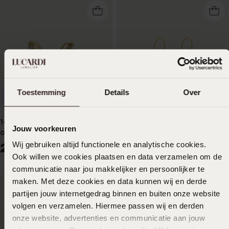
Toestemming
Details
Over
Duurzamer
Duurzamer
14 Karaat geelgouden
14 karaat geelgouden
Jouw voorkeuren
oorbellen dubbel met
oorhangers parel 8,5mm voor
zirkonia
dames
Wij gebruiken altijd functionele en analytische cookies.
229
199
99
99
Ook willen we cookies plaatsen en data verzamelen om de
communicatie naar jou makkelijker en persoonlijker te
maken. Met deze cookies en data kunnen wij en derde
partijen jouw internetgedrag binnen en buiten onze website
volgen en verzamelen. Hiermee passen wij en derden
onze website, advertenties en communicatie aan jouw