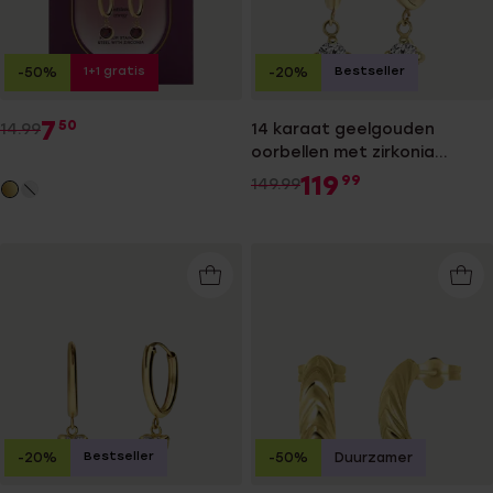
1+1 gratis
Bestseller
-50%
-20%
7
50
14.99
14 karaat geelgouden
oorbellen met zirkonia
hanger
119
99
149.99
Bestseller
-20%
-50%
Duurzamer