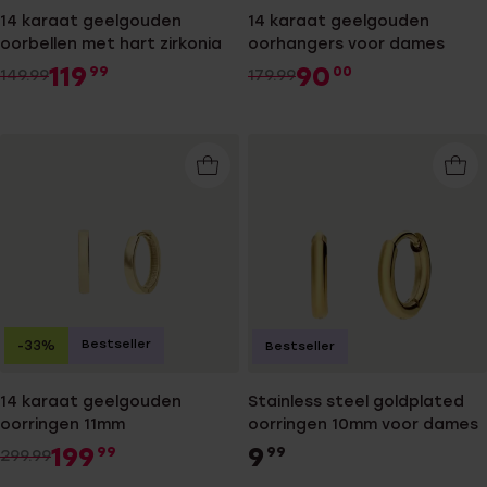
14 karaat geelgouden
14 karaat geelgouden
oorbellen met hart zirkonia
oorhangers voor dames
119
90
99
00
149.99
179.99
Bestseller
-33%
Bestseller
14 karaat geelgouden
Stainless steel goldplated
oorringen 11mm
oorringen 10mm voor dames
199
9
99
99
299.99