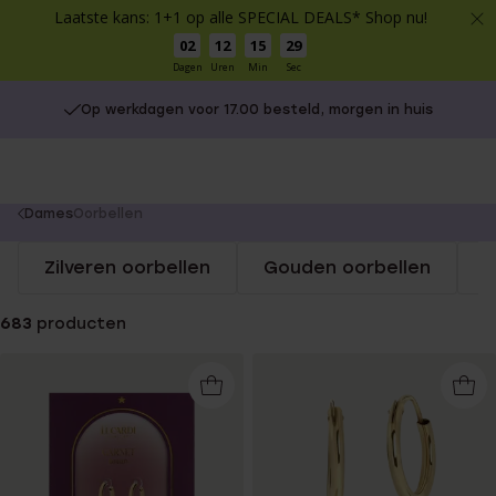
Laatste kans: 1+1 op alle SPECIAL DEALS* Shop nu!
02
12
15
29
Dagen
Uren
Min
Sec
Op werkdagen voor 17.00 besteld, morgen in huis
You
Dames
Oorbellen
are
Zilveren oorbellen
Gouden oorbellen
S
here:
683
producten