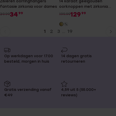
Zilveren oorringhangers
14 karaat geelgouden
fantasie zirkonia voor dames
oorknoppen met zirkonia
voor heren
34
129
99
99
39.99
199.99
1
2
3
19
...
Huidige
Ga
pagina
naar
pagina
Op werkdagen voor 17.00
14 dagen gratis
besteld, morgen in huis
retourneren
Gratis verzending vanaf
4,59 uit 5 (55.000+
€49
reviews)