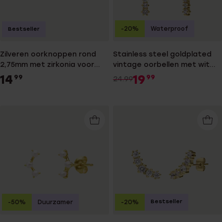
-20%
Waterproof
Bestseller
Zilveren oorknoppen rond
Stainless steel goldplated
2,75mm met zirkonia voor
vintage oorbellen met wit
dames
zirkonia
14
19
99
99
24.99
Bestseller
-50%
Duurzamer
-20%