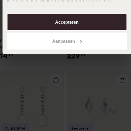
interesses aan. Door op ‘accepteren’ te klikken ga je
hiermee akkoord. Je kunt je voorkeuren altijd weer
aanpassen. Lees er meer over in ons
cookiebeleid
.
Accepteren
Duurzamer
Aanpassen
Stainless steel goldplated
14K geelgouden oorbellen
oorringen 20mm voor dames
blauw/wit zirkonia
14
229
99
99
Duurzamer
Bestseller