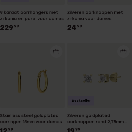
9 karaat oorrhangers met
Zilveren oorknoppen met
zirkonia en parel voor dames
zirkonia voor dames
229
24
99
99
Bestseller
Stainless steel goldplated
Zilveren goldplated
oorringen 15mm voor dames
oorknoppen rond 2,75mm
met zirkonia voor dames
12
19
99
99