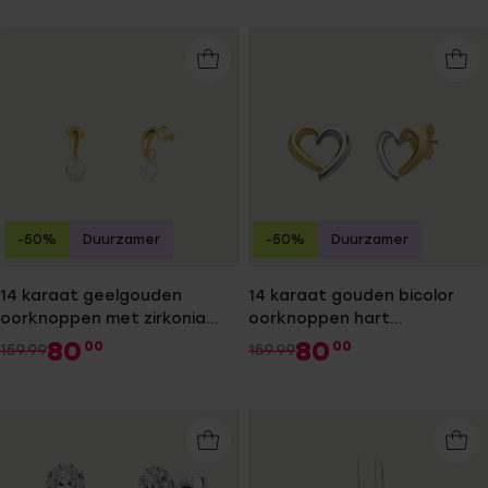
-50%
Duurzamer
-50%
Duurzamer
14 karaat geelgouden
14 karaat gouden bicolor
oorknoppen met zirkonia
oorknoppen hart
voor heren
opengewerk voor dames
80
80
00
00
159.99
159.99