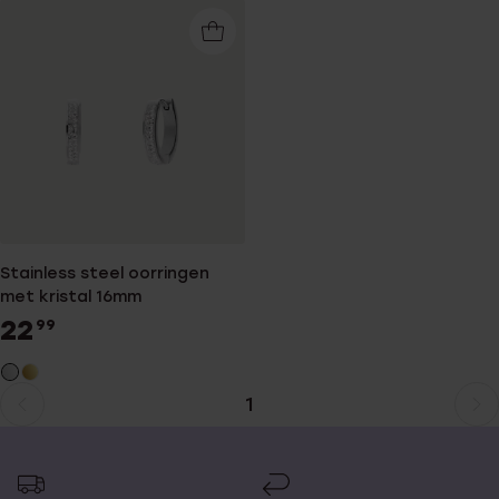
Stainless steel oorringen
met kristal 16mm
22
99
1
Huidige
Ga
pagina
naar
pagina