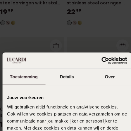
steel oorringen wit kristal
stainless steel oorringen
voor dames
met kristal voor dames
19
22
99
99
Toestemming
Details
Over
Duurzamer
Jouw voorkeuren
Wij gebruiken altijd functionele en analytische cookies.
Colours by Kate stainless
Colours by Kate gerecycled
Ook willen we cookies plaatsen en data verzamelen om de
steel goldplated oorringen
stainless steel goldplated
communicatie naar jou makkelijker en persoonlijker te
light colorado kristal voor
oorringen light colorado
19
22
99
99
dames
maken. Met deze cookies en data kunnen wij en derde
kristal voor dames