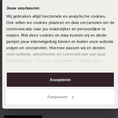
Gratis verzending vanaf
4,59 uit 5 (55.000+
Jouw voorkeuren
€49
reviews)
Wij gebruiken altijd functionele en analytische cookies.
Ook willen we cookies plaatsen en data verzamelen om de
communicatie naar jou makkelijker en persoonlijker te
maken. Met deze cookies en data kunnen wij en derde
Direct naar
partijen jouw internetgedrag binnen en buiten onze website
volgen en verzamelen. Hiermee passen wij en derden
Over Lucardi
onze website, advertenties en communicatie aan jouw
interesses aan. Door op ‘accepteren’ te klikken ga je
hiermee akkoord. Je kunt je voorkeuren altijd weer
Klantendienst
aanpassen. Lees er meer over in ons
cookiebeleid
.
Accepteren
LUCARDI MEMBER
Aanpassen
Word member en ontvang altijd minimaal 10% korting
op al jouw aankopen