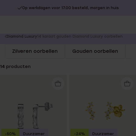
Op werkdagen voor 17.00 besteld, morgen in huis
You
Diamond Luxury
14 karaat gouden Diamond Luxury oorbellen
are
Zilveren oorbellen
Gouden oorbellen
S
here:
14
producten
-50%
Duurzamer
-24%
Duurzamer