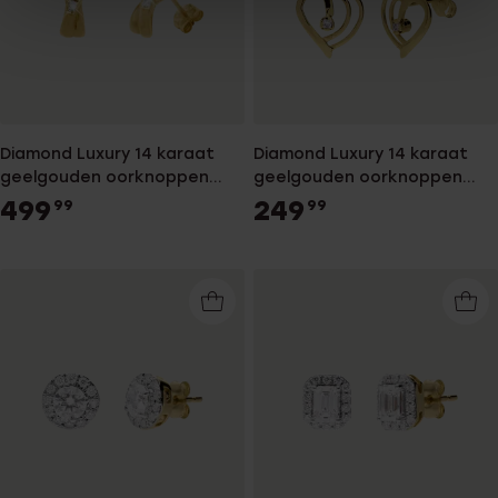
Diamond Luxury 14 karaat
Diamond Luxury 14 karaat
geelgouden oorknoppen
geelgouden oorknoppen
met diamant 0,03ct voor
hart met diamant 0,03ct
499
249
99
99
dames
voor dames