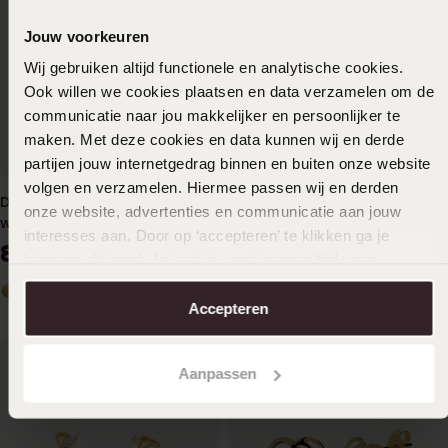
Jouw voorkeuren
Wij gebruiken altijd functionele en analytische cookies.
Ook willen we cookies plaatsen en data verzamelen om de
communicatie naar jou makkelijker en persoonlijker te
maken. Met deze cookies en data kunnen wij en derde
partijen jouw internetgedrag binnen en buiten onze website
volgen en verzamelen. Hiermee passen wij en derden
Diamond Luxury 14 karaat
Diamond Luxury 14 karaat
onze website, advertenties en communicatie aan jouw
witgouden oorringen met
geelgouden oorknoppen
interesses aan. Door op ‘accepteren’ te klikken ga je
diamant 0.15ct voor dames
hart met 4 diamanten voor
849
479
99
99
hiermee akkoord. Je kunt je voorkeuren altijd weer
dames
aanpassen. Lees er meer over in ons
cookiebeleid
.
Accepteren
Aanpassen