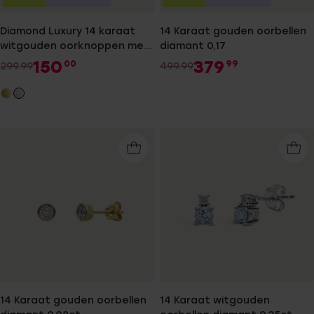
Diamond Luxury 14 karaat
14 Karaat gouden oorbellen
witgouden oorknoppen met
diamant 0,17
diamant 0,02ct voor dames
150
379
00
99
299.99
499.99
14 Karaat gouden oorbellen
14 Karaat witgouden