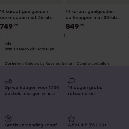
14 karaat geelgouden
14 karaat geelgouden
oorknoppen met 26 lab
oorknoppen met 30 lab
grown diamanten 0,50ct
grown diamanten voor
749
849
99
99
voor dames
dames
1
Huidige
Ga
sds
pagina
naar
htmlsitemap.all:
Oorbellen
pagina
Oorbellen:
Colours by Kate oorbellen
|
Camille oorbellen
Op werkdagen voor 17.00
14 dagen gratis
besteld, morgen in huis
retourneren
Gratis verzending vanaf
4,59 uit 5 (55.000+