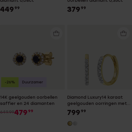
diamant 0,08ct
oorbellen diamant 0,35ct
449
379
99
99
-26%
Duurzamer
14K geelgouden oorbellen
Diamond Luxury14 karaat
saffier en 24 diamanten
geelgouden oorringen met
diamant 0,15ct voor dames
479
799
99
99
649.99