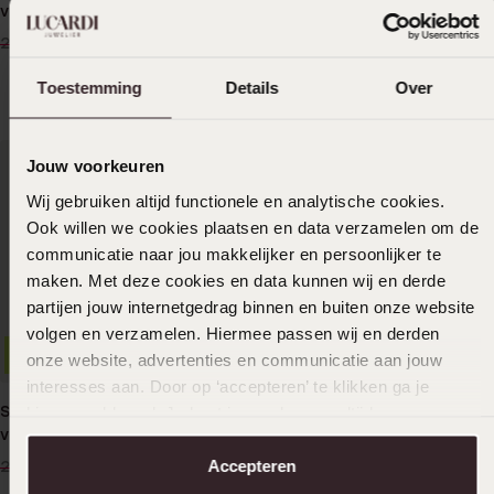
vintage ketting met opaal
goldplated ketting voor
dames
15
13
00
99
29.99
19.99
Toestemming
Details
Over
Jouw voorkeuren
Wij gebruiken altijd functionele en analytische cookies.
Ook willen we cookies plaatsen en data verzamelen om de
communicatie naar jou makkelijker en persoonlijker te
maken. Met deze cookies en data kunnen wij en derde
partijen jouw internetgedrag binnen en buiten onze website
volgen en verzamelen. Hiermee passen wij en derden
-33%
Waterproof
onze website, advertenties en communicatie aan jouw
interesses aan. Door op ‘accepteren’ te klikken ga je
Stainless steel goldplated
hiermee akkoord. Je kunt je voorkeuren altijd weer
Zilveren kinderketting bloem
vintage ketting met groen
met roze zirkonia
aanpassen. Lees er meer over in ons
cookiebeleid
.
zirkonia
19
29
99
99
Accepteren
29.99