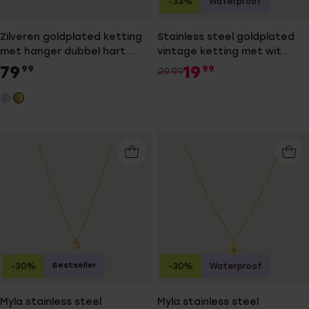
-33%
Waterproof
Zilveren goldplated ketting
Stainless steel goldplated
met hanger dubbel hart
vintage ketting met wit
zirkonia
zirkonia
79
19
99
99
29.99
Bestseller
-30%
-30%
Waterproof
Myla stainless steel
Myla stainless steel