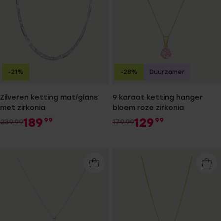
-21%
-28%
Duurzamer
Zilveren ketting mat/glans
9 karaat ketting hanger
met zirkonia
bloem roze zirkonia
189
129
99
99
239.99
179.99