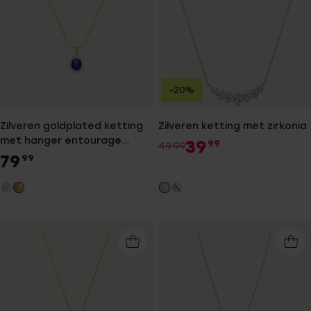
-20%
Zilveren goldplated ketting
Zilveren ketting met zirkonia
met hanger entourage
39
99
49.99
blauw/wit
79
99