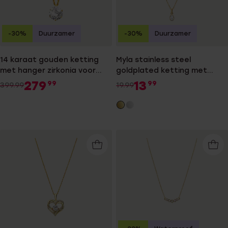
-30%
Duurzamer
-30%
Duurzamer
14 karaat gouden ketting
Myla stainless steel
met hanger zirkonia voor
goldplated ketting met
dames
zirkonia voor dames
279
13
99
99
399.99
19.99