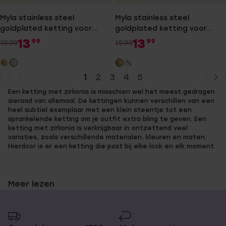
Myla stainless steel
Myla stainless steel
goldplated ketting voor
goldplated ketting voor
dames
dames
13
13
99
99
19.99
19.99
1
2
3
4
5
Huidige
Ga
Een ketting met zirkonia is misschien wel het meest gedragen
pagina
naar
sieraad van allemaal. De kettingen kunnen verschillen van een
pagina
heel subtiel exemplaar met een klein steentje tot een
sprankelende ketting om je outfit extra bling te geven. Een
ketting met zirkonia is verkrijgbaar in ontzettend veel
variaties, zoals verschillende materialen, kleuren en maten.
Hierdoor is er een ketting die past bij elke look en elk moment.
Meer lezen
Koop de leukste ketting met
zirkonia bij Lucardi