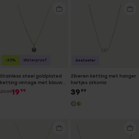
-33%
Waterproof
Bestseller
Stainless steel goldplated
Zilveren ketting met hanger
ketting vintage met blauwe
hartjes zirkonia
zirkonia voor dames
19
39
99
99
29.99