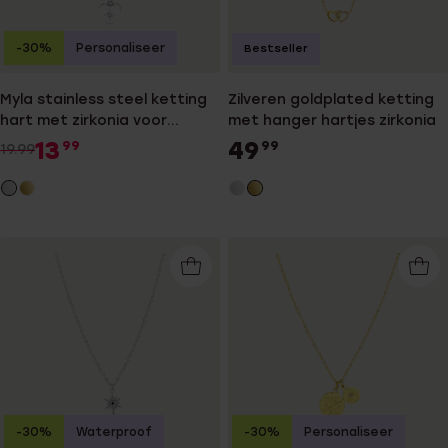
-30%
Personaliseer
Bestseller
Myla stainless steel ketting
Zilveren goldplated ketting
hart met zirkonia voor
met hanger hartjes zirkonia
dames
13
49
99
99
19.99
-30%
Waterproof
-30%
Personaliseer