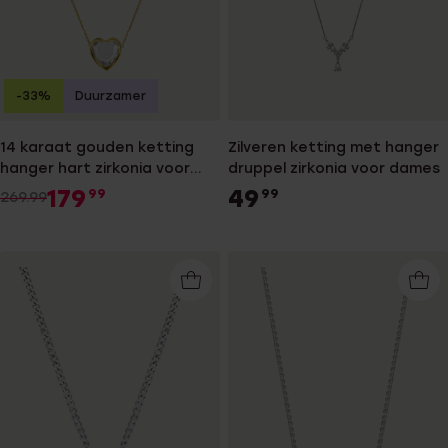
-33%
Duurzamer
14 karaat gouden ketting
Zilveren ketting met hanger
hanger hart zirkonia voor
druppel zirkonia voor dames
dames
179
49
99
99
269.99