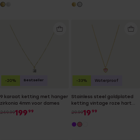
Bestseller
-20%
-33%
Waterproof
9 karaat ketting met hanger
Stainless steel goldplated
zirkonia 4mm voor dames
ketting vintage roze hart
voor dames
199
19
99
99
249.99
29.99