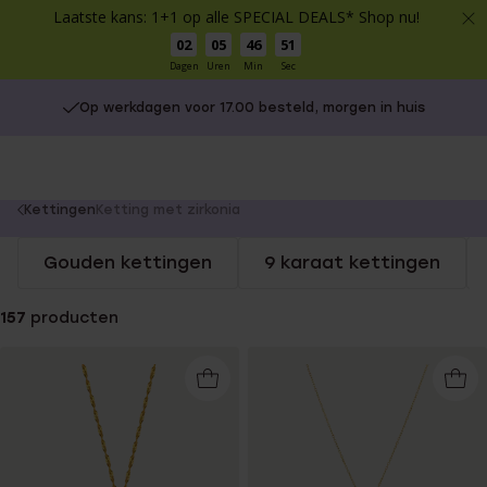
Laatste kans: 1+1 op alle SPECIAL DEALS* Shop nu!
02
05
46
50
Dagen
Uren
Min
Sec
Op werkdagen voor 17.00 besteld, morgen in huis
You
Kettingen
Ketting met zirkonia
are
Gouden kettingen
9 karaat kettingen
here:
157
producten