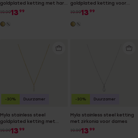
goldplated ketting met hart
goldplated ketting voor
voor dames
dames
13
13
99
99
19.99
19.99
-30%
Duurzamer
-30%
Duurzamer
Myla stainless steel
Myla stainless steel ketting
goldplated ketting met
met zirkonia voor dames
zirkonia voor dames
13
13
99
99
19.99
19.99