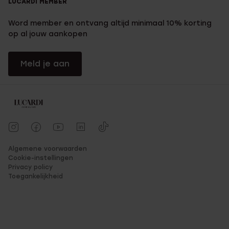
LUCARDI MEMBER
betaling kan onder andere met MasterCard, VISA en AfterPay.
Wanneer je toch besluit het artikel niet te houden kan je deze
Word member en ontvang altijd minimaal 10% korting
ruilen of retourneren in alle Lucardi filialen.
op al jouw aankopen
Meld je aan
Algemene voorwaarden
Cookie-instellingen
Privacy policy
Toegankelijkheid