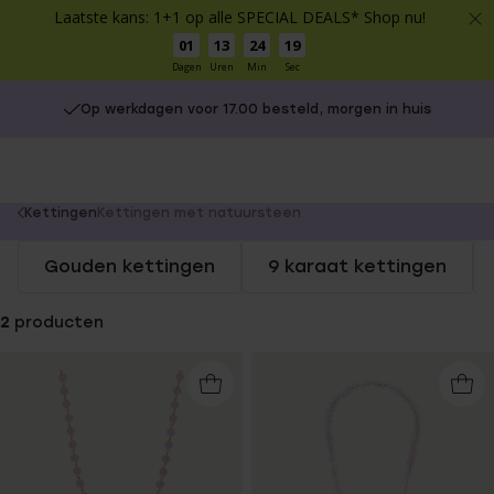
Laatste kans: 1+1 op alle SPECIAL DEALS* Shop nu!
01
13
24
19
Dagen
Uren
Min
Sec
Op werkdagen voor 17.00 besteld, morgen in huis
You
Kettingen
Kettingen met natuursteen
are
Gouden kettingen
9 karaat kettingen
here:
2
producten