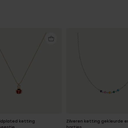
ldplated ketting
Zilveren ketting gekleurde e
beestje
hartjes