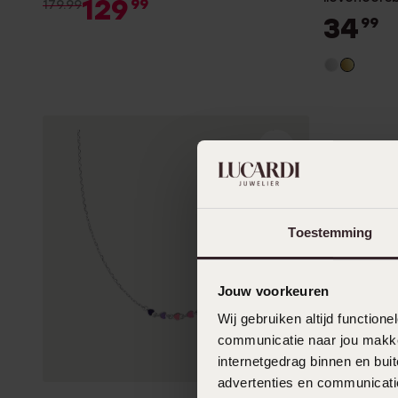
129
99
179.99
34
99
Toestemming
Jouw voorkeuren
Wij gebruiken altijd functio
communicatie naar jou makkel
internetgedrag binnen en bu
advertenties en communicatie