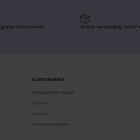
aillen hanger dragen. Zo is er een
je, vlinder of grappige lama om je
o kan je kiezen voor een ketting in
e heeft als basis steeds hetzelfde
 welke kleur en soort hanger je
gratis retourneren
Gratis verzending vanaf
peratuur van 800 tot 900 graden
KLANTENDIENST
ende kleurtjes zodat emaille een
zien!
Veelgestelde vragen
Contact
Service
maille bij
Actievoorwaarden