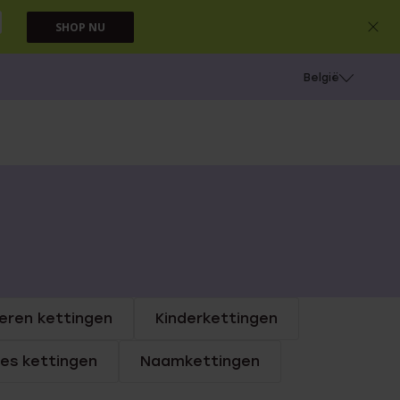
SHOP NU
e
Gaatjes schieten
België
eren kettingen
Kinderkettingen
jes kettingen
Naamkettingen