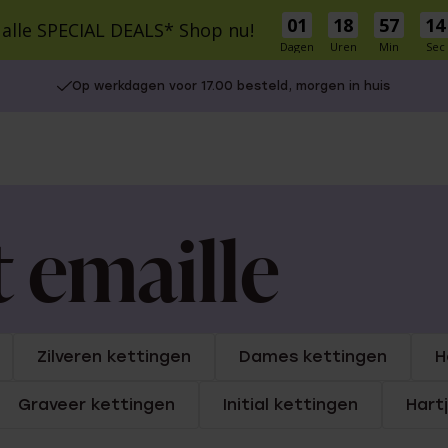
01
18
57
13
 alle SPECIAL DEALS* Shop nu!
Dagen
Uren
Min
Sec
cial Deals
Schitterprijzen
Nieuw
Bestsellers
Cadeaus
Inspirati
Op werkdagen voor 17.00 besteld, morgen in huis
S
MATERIAAL
MATERIAAL
r Own
9 karaat
9 Karaat
14 karaat goud
Zilver
Zilver
Stainless steel
e Oorbellen
le cadeausets
Charms
Stainless steel
 emaille
Diamant
UITGELICHT
5-30
isch
30-50
Gaatjes schieten
50-75
Piercings
Zilveren kettingen
Dames kettingen
H
75+
Naam oorbellen
Graveer kettingen
Initial kettingen
Hart
es