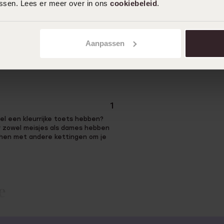
assen. Lees er meer over in ons
cookiebeleid
.
Aanpassen
1
l een kleurrijke toets hebben?
r zowel meisjes als dames hebben
chen met andere kettingen om je
.
e