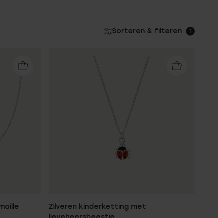
Sorteren & filteren
1
maille
Zilveren kinderketting met
lieveheersbeestje