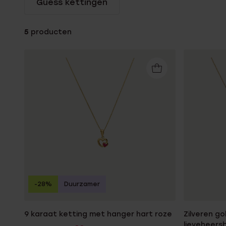
Guess kettingen
Gepersonaliseerde
Disney
juwelen
K3
5
producten
Enkelbandjes
Accessoires
-28%
Duurzamer
9 karaat ketting met hanger hart roze
Zilveren go
lieveheers