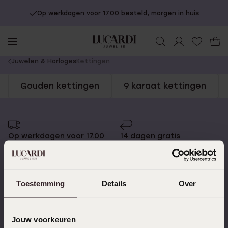
Op werkdagen voor 17.00 besteld, morgen in huis
You
Juwelen & Horloges
Kettingen
are
Gouden kettingen
9 karaat kettingen
here:
Op werkdagen voor 17.00
14 dagen gratis
besteld, morgen in huis
retourneren
Toestemming
Details
Over
Gratis verzending vanaf
4,59 uit 5 (55.000+
€49
reviews)
Jouw voorkeuren