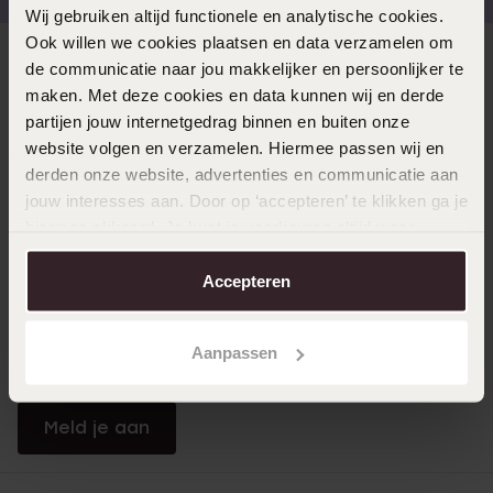
Wij gebruiken altijd functionele en analytische cookies.
Ook willen we cookies plaatsen en data verzamelen om
Direct naar
de communicatie naar jou makkelijker en persoonlijker te
maken. Met deze cookies en data kunnen wij en derde
partijen jouw internetgedrag binnen en buiten onze
Over Lucardi
website volgen en verzamelen. Hiermee passen wij en
derden onze website, advertenties en communicatie aan
jouw interesses aan. Door op ‘accepteren’ te klikken ga je
Klantendienst
hiermee akkoord. Je kunt je voorkeuren altijd weer
aanpassen. Lees er meer over in ons
cookiebeleid
.
Accepteren
LUCARDI MEMBER
Word member en ontvang altijd minimaal 10% korting
Aanpassen
op al jouw aankopen
Meld je aan