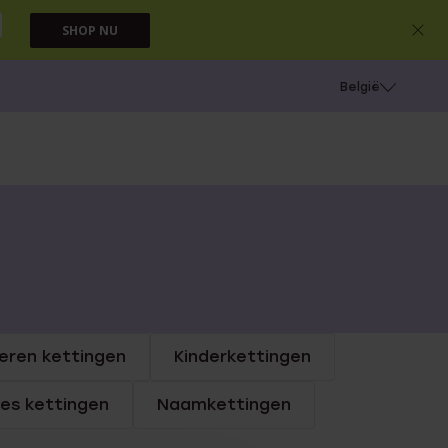
SHOP NU
e
Gaatjes schieten
België
eren kettingen
Kinderkettingen
jes kettingen
Naamkettingen