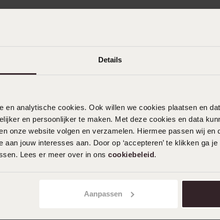
Details
gratis retourneren
Gratis verzending vanaf
nele en analytische cookies. Ook willen we cookies plaatsen en 
ijker en persoonlijker te maken. Met deze cookies en data kunn
iten onze website volgen en verzamelen. Hiermee passen wij en 
 aan jouw interesses aan. Door op ‘accepteren’ te klikken ga je
KLANTENDIENST
assen. Lees er meer over in ons
cookiebeleid
.
Veelgestelde vragen
Contact
Aanpassen
Service
Actievoorwaarden