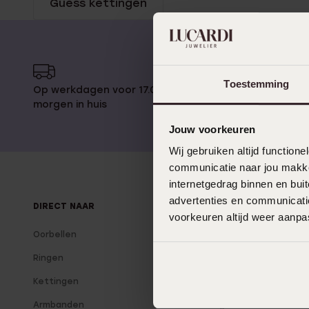
Guess kettingen
Gepersonaliseerde
Disney
juwelen
K3
Enkelbandjes
Toestemming
Op werkdagen voor 17.00 besteld,
14 dagen 
Accessoires
morgen in huis
Jouw voorkeuren
Wij gebruiken altijd functio
communicatie naar jou makkel
internetgedrag binnen en bu
advertenties en communicatie
DIRECT NAAR
OVER LUCARDI
voorkeuren altijd weer aanp
Oorbellen
Over Lucardi
Ringen
Onze winkels
Kettingen
Lucardi Member
Armbanden
Blog