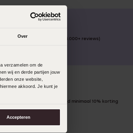
Over
 €49
4,59 uit 5 (55.000+ reviews)
data verzamelen om de
en wij en derde partijen jouw
derden onze website,
 hiermee akkoord. Je kunt je
LUCARDI MEMBER
Word member en ontvang altijd minimaal 10% korting
op al jouw aankopen
Accepteren
Meld je aan