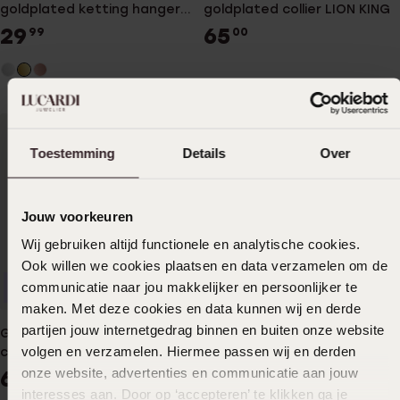
goldplated ketting hanger
goldplated collier LION KING
4g logo voor dames
29
65
99
00
Toestemming
Details
Over
Jouw voorkeuren
Wij gebruiken altijd functionele en analytische cookies.
Ook willen we cookies plaatsen en data verzamelen om de
communicatie naar jou makkelijker en persoonlijker te
Waterproof
maken. Met deze cookies en data kunnen wij en derde
partijen jouw internetgedrag binnen en buiten onze website
Guess heren stainless steel
Guess stainless steel
volgen en verzamelen. Hiermee passen wij en derden
collier LION KING
ketting met triangel hanger
voor dames
onze website, advertenties en communicatie aan jouw
60
29
00
99
interesses aan. Door op ‘accepteren’ te klikken ga je