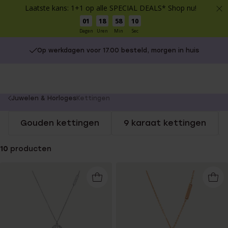
Laatste kans: 1+1 op alle SPECIAL DEALS* Shop nu!
01
18
58
10
Dagen
Uren
Min
Sec
Op werkdagen voor 17.00 besteld, morgen in huis
You
Juwelen & Horloges
Kettingen
are
Gouden kettingen
9 karaat kettingen
here:
10
producten