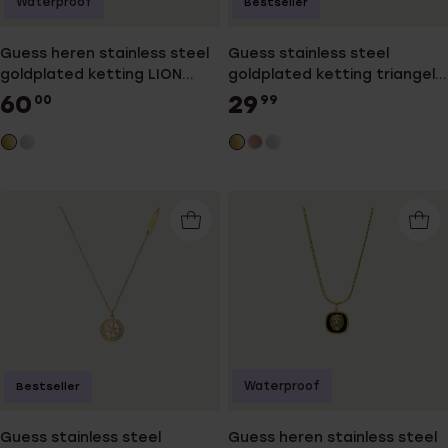
Waterproof
Bestseller
Guess heren stainless steel
Guess stainless steel
goldplated ketting LION
goldplated ketting triangel
KING
hanger voor dames
60
29
00
99
Waterproof
Bestseller
Guess stainless steel
Guess heren stainless steel