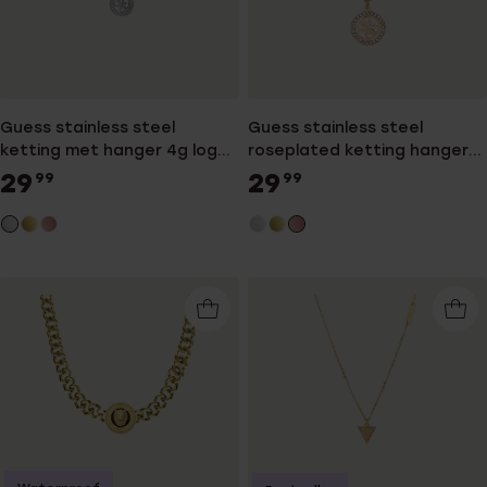
Guess stainless steel
Guess stainless steel
ketting met hanger 4g logo
roseplated ketting hanger
voor dames
4g logo voor dames
29
29
99
99