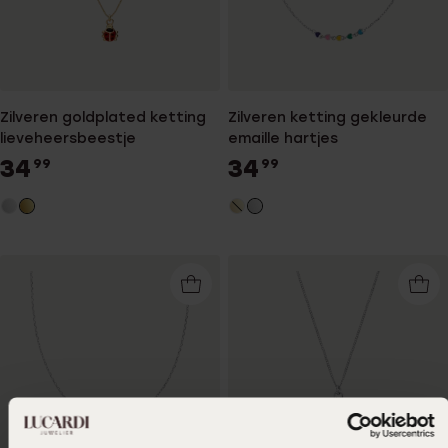
Zilveren goldplated ketting
Zilveren ketting gekleurde
lieveheersbeestje
emaille hartjes
34
34
99
99