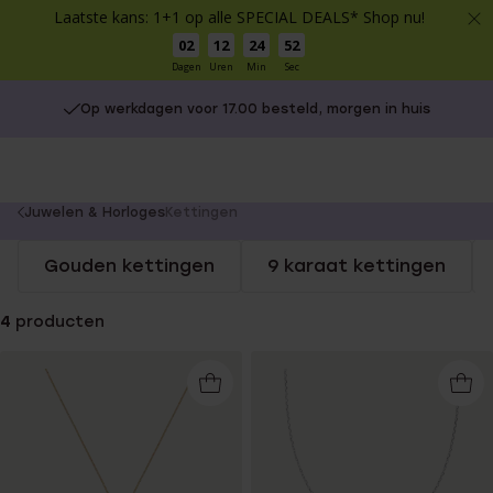
Laatste kans: 1+1 op alle SPECIAL DEALS* Shop nu!
02
12
24
52
Dagen
Uren
Min
Sec
Op werkdagen voor 17.00 besteld, morgen in huis
You
Juwelen & Horloges
Kettingen
are
Gouden kettingen
9 karaat kettingen
here:
4
producten