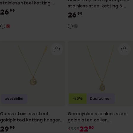
stainless steel ketting
stainless steel ketting &
goldplated wit kristal voor
26
99
hanger met kristal voor
26
99
dames
dames
-55%
Duurzamer
Bestseller
Guess stainless steel
Gerecycled stainless steel
goldplated ketting hanger
goldplated collier
4g logo voor dames
mattenklopper kristal
29
22
99
50
49.99