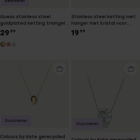
Bestseller
Guess stainless steel
Stainless steel ketting met
goldplated ketting triangel
hanger met kristal voor
hanger voor dames
dames
29
19
99
99
Duurzamer
Duurzamer
Colours by Kate gerecycled
Colours by Kate gerecycled