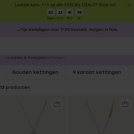
Laatste kans: 1+1 op alle SPECIAL DEALS* Shop nu!
02
22
41
59
Dagen
Uren
Min
Sec
Op werkdagen voor 17.00 besteld, morgen in huis
You
Juwelen & Horloges
Kettingen
are
Gouden kettingen
9 karaat kettingen
here:
13
producten