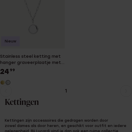
Nieuw
Stainless steel ketting met
hanger graveerplaatje met
kristal voor dames
24
99
1
Huidige
Ga
pagina
naar
Kettingen
pagina
Kettingen zijn accessoires die gedragen worden door
zowel dames als door heren, en geschikt voor outfit en iedere
gelegenheid. Bij Lucardi vind je dan ook een ruime collectie