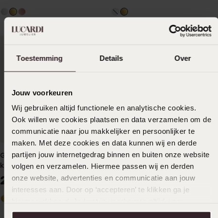
Toestemming
Details
Over
Jouw voorkeuren
Wij gebruiken altijd functionele en analytische cookies.
Ook willen we cookies plaatsen en data verzamelen om de
communicatie naar jou makkelijker en persoonlijker te
maken. Met deze cookies en data kunnen wij en derde
partijen jouw internetgedrag binnen en buiten onze website
Guess stainless steel
Guess stainless steel
ketting met triangel hanger
roseplated ketting triangel
volgen en verzamelen. Hiermee passen wij en derden
voor dames
hanger voor dames
29
29
onze website, advertenties en communicatie aan jouw
99
99
interesses aan. Door op ‘accepteren’ te klikken ga je
hiermee akkoord. Je kunt je voorkeuren altijd weer
aanpassen. Lees er meer over in ons
cookiebeleid
.