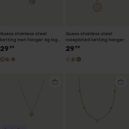
Guess stainless steel
Guess stainless steel
ketting met hanger 4g logo
roseplated ketting hanger
voor dames
4g logo voor dames
29
29
99
99