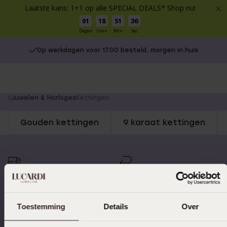
Laatste kans: 1+1 op alle SPECIAL DEALS* Shop nu!
01
18
51
36
Dagen
Uren
Min
Sec
Op werkdagen voor 17.00 besteld, morgen in huis
You
Juwelen & Horloges
Kettingen
are
Gouden kettingen
9 karaat kettingen
here:
Op werkdagen voor 17.00
14 dagen gratis
besteld, morgen in huis
retourneren
Toestemming
Details
Over