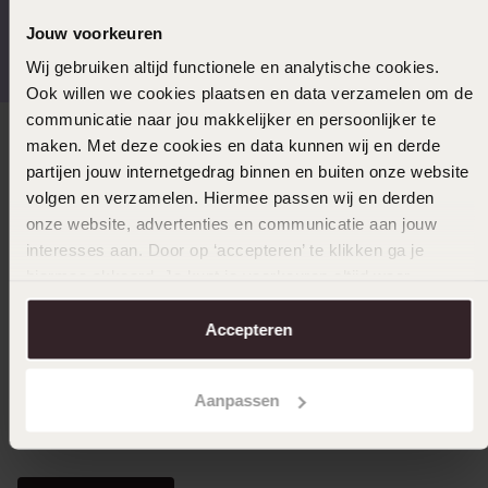
Gratis verzending vanaf
4,59 uit 5 (55.000+
Jouw voorkeuren
€49
reviews)
Wij gebruiken altijd functionele en analytische cookies.
Ook willen we cookies plaatsen en data verzamelen om de
communicatie naar jou makkelijker en persoonlijker te
maken. Met deze cookies en data kunnen wij en derde
Direct naar
partijen jouw internetgedrag binnen en buiten onze website
volgen en verzamelen. Hiermee passen wij en derden
Over Lucardi
onze website, advertenties en communicatie aan jouw
interesses aan. Door op ‘accepteren’ te klikken ga je
hiermee akkoord. Je kunt je voorkeuren altijd weer
Klantendienst
aanpassen. Lees er meer over in ons
cookiebeleid
.
Accepteren
LUCARDI MEMBER
Aanpassen
Word member en ontvang altijd minimaal 10% korting
op al jouw aankopen