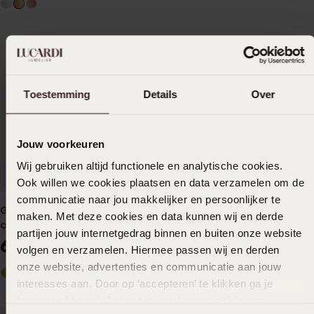
Toestemming
Details
Over
Jouw voorkeuren
Wij gebruiken altijd functionele en analytische cookies.
Waterproof
Ook willen we cookies plaatsen en data verzamelen om de
communicatie naar jou makkelijker en persoonlijker te
Guess heren stainless steel
Guess stainless steel
maken. Met deze cookies en data kunnen wij en derde
collier LION KING
ketting met triangel hanger
partijen jouw internetgedrag binnen en buiten onze website
voor dames
60
29
00
99
volgen en verzamelen. Hiermee passen wij en derden
onze website, advertenties en communicatie aan jouw
interesses aan. Door op ‘accepteren’ te klikken ga je
hiermee akkoord. Je kunt je voorkeuren altijd weer