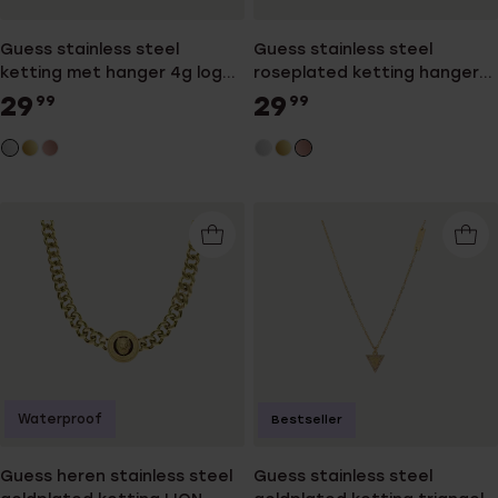
Guess stainless steel
Guess stainless steel
ketting met hanger 4g logo
roseplated ketting hanger
voor dames
4g logo voor dames
29
29
99
99
Waterproof
Bestseller
Guess heren stainless steel
Guess stainless steel