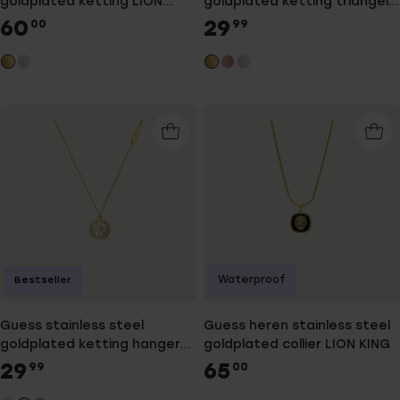
goldplated ketting LION
goldplated ketting triangel
KING
hanger voor dames
60
29
00
99
Waterproof
Bestseller
Guess stainless steel
Guess heren stainless steel
goldplated ketting hanger
goldplated collier LION KING
4g logo voor dames
29
65
99
00