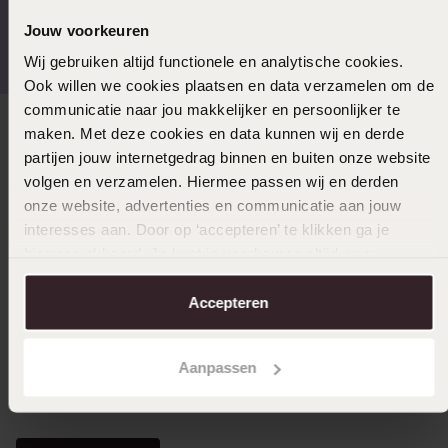
Gratis verzending vanaf
4,59 uit 5 (55.000+
Jouw voorkeuren
€49
reviews)
Wij gebruiken altijd functionele en analytische cookies.
Ook willen we cookies plaatsen en data verzamelen om de
communicatie naar jou makkelijker en persoonlijker te
maken. Met deze cookies en data kunnen wij en derde
Direct naar
partijen jouw internetgedrag binnen en buiten onze website
volgen en verzamelen. Hiermee passen wij en derden
Over Lucardi
onze website, advertenties en communicatie aan jouw
interesses aan. Door op ‘accepteren’ te klikken ga je
hiermee akkoord. Je kunt je voorkeuren altijd weer
Klantendienst
aanpassen. Lees er meer over in ons
cookiebeleid
.
Accepteren
LUCARDI MEMBER
Aanpassen
Word member en ontvang altijd minimaal 10% korting
op al jouw aankopen