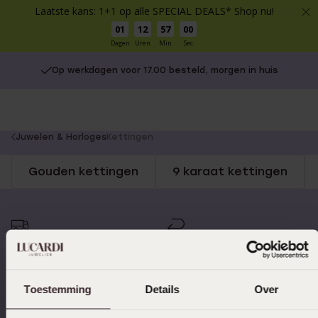
Laatste kans: 1+1 op alle SPECIAL DEALS* Shop nu!
01
12
57
00
Dagen
Uren
Min
Sec
Op werkdagen voor 17.00 besteld, morgen in huis
You
Juwelen & Horloges
Kettingen
are
Gouden kettingen
9 karaat kettingen
here:
Op werkdagen voor 17.00
14 dagen gratis
besteld, morgen in huis
retourneren
Toestemming
Details
Over