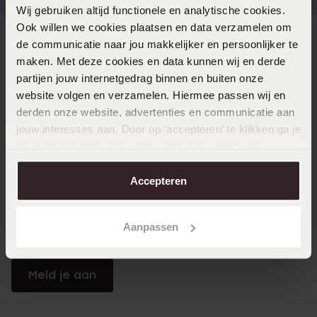
Wij gebruiken altijd functionele en analytische cookies.
Ook willen we cookies plaatsen en data verzamelen om
Direct naar
de communicatie naar jou makkelijker en persoonlijker te
maken. Met deze cookies en data kunnen wij en derde
partijen jouw internetgedrag binnen en buiten onze
Over Lucardi
website volgen en verzamelen. Hiermee passen wij en
derden onze website, advertenties en communicatie aan
jouw interesses aan. Door op ‘accepteren’ te klikken ga je
Klantendienst
hiermee akkoord. Je kunt je voorkeuren altijd weer
aanpassen. Lees er meer over in ons
cookiebeleid
.
Accepteren
LUCARDI MEMBER
Word member en ontvang altijd minimaal 10% korting
Aanpassen
op al jouw aankopen
Meld je aan