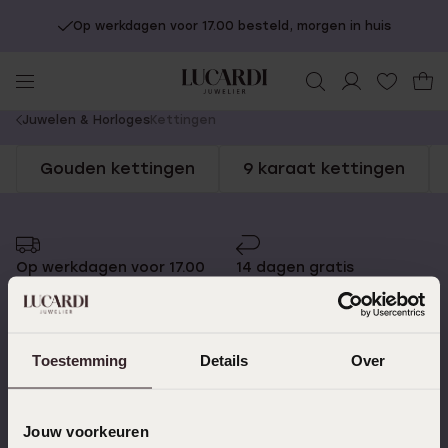
Op werkdagen voor 17.00 besteld, morgen in huis
You
Juwelen & Horloges
Kettingen
are
Gouden kettingen
9 karaat kettingen
here:
Op werkdagen voor 17.00
14 dagen gratis
besteld, morgen in huis
retourneren
Toestemming
Details
Over
Gratis verzending vanaf
4,59 uit 5 (55.000+
€49
reviews)
Jouw voorkeuren