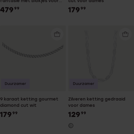
fantasie met blokjes voor
cut voor dames
dames
479
179
99
99
Duurzamer
Duurzamer
9 karaat ketting gourmet
Zilveren ketting gedraaid
diamond cut wit
voor dames
179
129
99
99