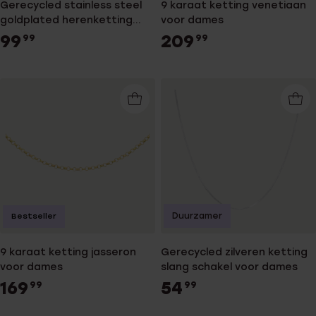
Gerecycled stainless steel
9 karaat ketting venetiaan
goldplated herenketting
voor dames
met gourmetschakel
99
209
99
99
Duurzamer
Bestseller
9 karaat ketting jasseron
Gerecycled zilveren ketting
voor dames
slang schakel voor dames
169
54
99
99