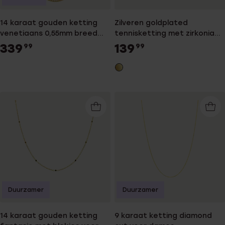
14 karaat gouden ketting
Zilveren goldplated
venetiaans 0,55mm breed
tennisketting met zirkonia
voor dames
voor dames
339
139
99
99
Duurzamer
Duurzamer
14 karaat gouden ketting
9 karaat ketting diamond