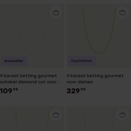
Duurzamer
Bestseller
9 karaat ketting gourmet
9 karaat ketting gourmet
schakel diamond cut voor
voor dames
dames
109
329
99
99