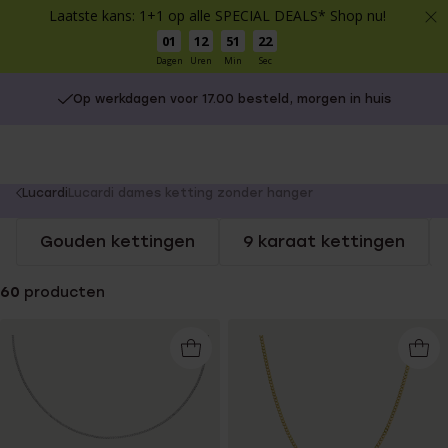
Laatste kans: 1+1 op alle SPECIAL DEALS* Shop nu!
01
12
51
21
Dagen
Uren
Min
Sec
Op werkdagen voor 17.00 besteld, morgen in huis
You
Lucardi
Lucardi dames ketting zonder hanger
are
Gouden kettingen
9 karaat kettingen
here:
60
producten