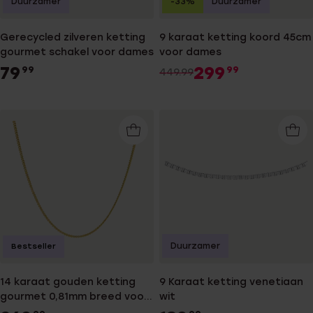
Duurzamer
-33%
Duurzamer
Gerecycled zilveren ketting
9 karaat ketting koord 45cm
gourmet schakel voor dames
voor dames
79
299
99
99
449.99
Duurzamer
Bestseller
14 karaat gouden ketting
9 Karaat ketting venetiaan
gourmet 0,81mm breed voor
wit
dames