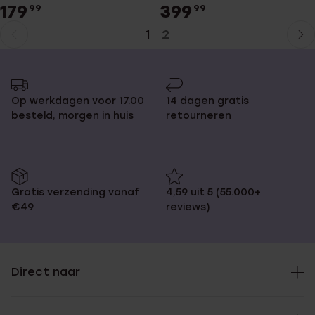
179
399
99
99
1
2
Huidige
Ga
pagina
naar
pagina
Op werkdagen voor 17.00
14 dagen gratis
besteld, morgen in huis
retourneren
Gratis verzending vanaf
4,59 uit 5 (55.000+
€49
reviews)
Direct naar