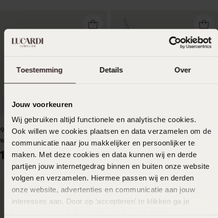
Toestemming
Details
Over
Jouw voorkeuren
Duurzamer
Wij gebruiken altijd functionele en analytische cookies.
9 karaat ketting prince of
Zilveren tennisketting met
Ook willen we cookies plaatsen en data verzamelen om de
wales voor dames
kristal wit voor dames
communicatie naar jou makkelijker en persoonlijker te
199
249
99
99
maken. Met deze cookies en data kunnen wij en derde
partijen jouw internetgedrag binnen en buiten onze website
volgen en verzamelen. Hiermee passen wij en derden
onze website, advertenties en communicatie aan jouw
interesses aan. Door op ‘accepteren’ te klikken ga je
hiermee akkoord. Je kunt je voorkeuren altijd weer