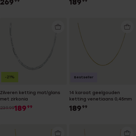
269
189
99
99
-21%
Bestseller
Zilveren ketting mat/glans
14 karaat geelgouden
met zirkonia
ketting venetiaans 0,45mm
189
189
99
99
239.99