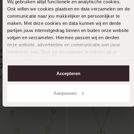
Wij gebruiken altijd functionele en analytische cookies.
Ook willen we cookies plaatsen en data verzamelen om de
communicatie naar jou makkelijker en persoonlijker te
maken. Met deze cookies en data kunnen wij en derde
partijen jouw internetgedrag binnen en buiten onze website
Personaliseer
Bestseller
volgen en verzamelen. Hiermee passen wij en derden
onze website, advertenties en communicatie aan jouw
Zilveren ketting&hanger hart
Zilveren goldplated ketting
interesses aan. Door op ‘accepteren’ te klikken ga je
medaillon voor dames
met hanger kruis
hiermee akkoord. Je kunt je voorkeuren altijd weer
79
49
99
99
aanpassen. Lees er meer over in ons
cookiebeleid
.
Accepteren
Aanpassen