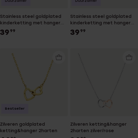
Duurzamer
Duurzamer
Stainless steel goldplated
Stainless steel goldplated
kinderketting met hanger
kinderketting met hanger
kruis
kruis
39
39
99
99
Bestseller
Zilveren goldplated
Zilveren ketting&hanger
ketting&hanger 2harten
2harten zilver/rose