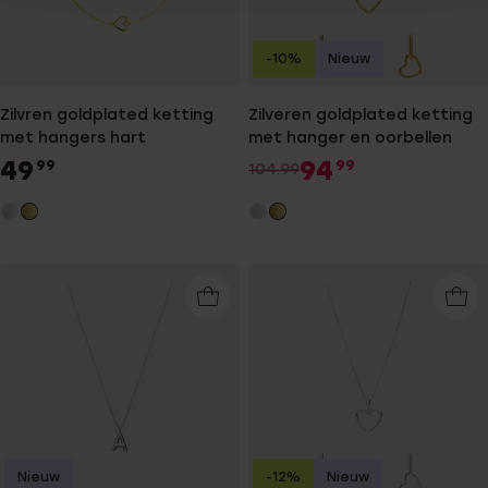
-10%
Nieuw
Zilvren goldplated ketting
Zilveren goldplated ketting
met hangers hart
met hanger en oorbellen
49
94
99
99
104.99
Nieuw
-12%
Nieuw