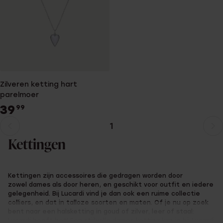
Zilveren ketting hart
parelmoer
39
99
1
Huidige
Ga
pagina
naar
Kettingen
pagina
Kettingen zijn accessoires die gedragen worden door
zowel dames als door heren, en geschikt voor outfit en iedere
gelegenheid. Bij Lucardi vind je dan ook een ruime collectie
colliers, en dat in talloze soorten en maten. Of je nu op zoek
bent naar een halsketting in goud of zilver, leer of staal:
Lucardi heeft het! Een stijlvolle
dames ketting
kan je bij Lucardi