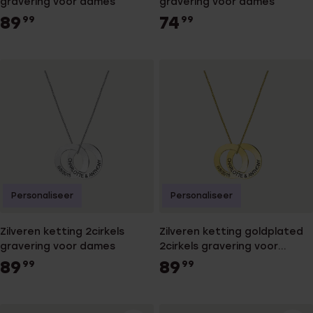
gravering voor dames
gravering voor dames
89
74
99
99
Personaliseer
Personaliseer
Zilveren ketting 2cirkels
Zilveren ketting goldplated
gravering voor dames
2cirkels gravering voor
dames
89
89
99
99