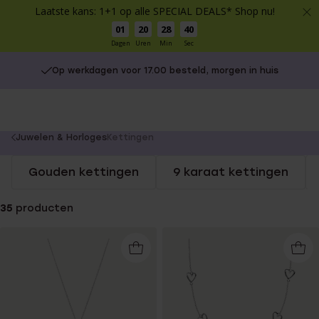
Laatste kans: 1+1 op alle SPECIAL DEALS* Shop nu!
01
20
28
39
Dagen
Uren
Min
Sec
Op werkdagen voor 17.00 besteld, morgen in huis
You
Juwelen & Horloges
Kettingen
are
Gouden kettingen
9 karaat kettingen
here:
35
producten