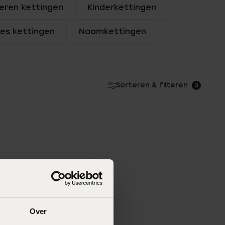
eren kettingen
Kinderkettingen
jes kettingen
Naamkettingen
Sorteren & filteren
3
Over