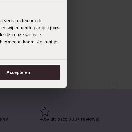
data verzamelen om de
en wij en derde partijen jouw
derden onze website,
 hiermee akkoord. Je kunt je
Accepteren
 €49
4,59 uit 5 (55.000+ reviews)