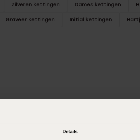
Zilveren kettingen
Dames kettingen
H
Graveer kettingen
Initial kettingen
Hart
Details