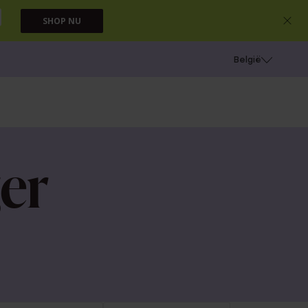
SHOP NU
e
Gaatjes schieten
België
er