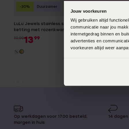
-30%
Duurzamer
Jouw voorkeuren
Wij gebruiken altijd functio
LuLu Jewels stainless steel goldplated
communicatie naar jou makkel
ketting met rozenkwarts voor dames
internetgedrag binnen en bu
13
99
19.99
advertenties en communicatie
voorkeuren altijd weer aanp
Huidige
Ga
pagina
naar
pagina
Op werkdagen voor 17.00 besteld,
14 dagen 
morgen in huis