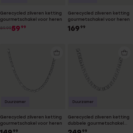
Gerecycled zilveren ketting
Gerecycled zilveren ketting
gourmetschakel voor heren
gourmetschakel voor heren
59
169
99
99
89.99
Duurzamer
Duurzamer
Gerecycled zilveren ketting
Gerecycled zilveren ketting
gourmetschakel voor heren
dubbele gourmetschakel
voor heren
149
249
99
99