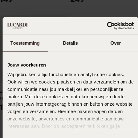
Toestemming
Details
Over
Jouw voorkeuren
Wij gebruiken altijd functionele en analytische cookies.
Duurzamer
Ook willen we cookies plaatsen en data verzamelen om de
communicatie naar jou makkelijker en persoonlijker te
Zilveren herenketting met
maken. Met deze cookies en data kunnen wij en derde
gourmet schakel
partijen jouw internetgedrag binnen en buiten onze website
169
99
volgen en verzamelen. Hiermee passen wij en derden
1
onze website, advertenties en communicatie aan jouw
Huidige
Ga
interesses aan. Door op ‘accepteren’ te klikken ga je
pagina
naar
Kettingen
hiermee akkoord. Je kunt je voorkeuren altijd weer
pagina