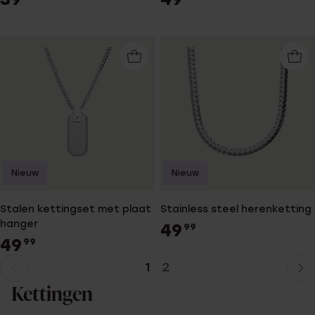
Nieuw
Nieuw
Stalen kettingset met plaat
Stainless steel herenketting
hanger
49
99
49
99
1
2
Huidige
Ga
pagina
naar
Kettingen
pagina