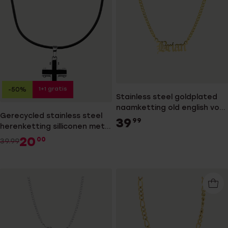
1+1 gratis
-50%
Stainless steel goldplated
naamketting old english voor
Gerecycled stainless steel
heren
39
99
herenketting silliconen met
hanger kruis
20
00
39.99