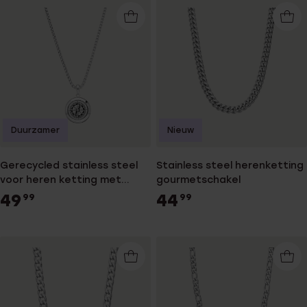
Duurzamer
Nieuw
Gerecycled stainless steel
Stainless steel herenketting
voor heren ketting met
gourmetschakel
hanger kompas voor heren
49
44
99
99