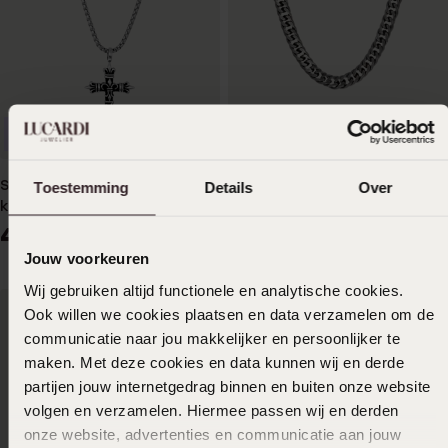
Waterproof
Duurzamer
Stainless steel
Gerecycled stainless steel
Toestemming
Details
Over
ketting&hanger kruis
herenketting
bewerkt mat voor heren
gourmetschakel
49
69
99
99
Jouw voorkeuren
Wij gebruiken altijd functionele en analytische cookies.
Ook willen we cookies plaatsen en data verzamelen om de
communicatie naar jou makkelijker en persoonlijker te
maken. Met deze cookies en data kunnen wij en derde
partijen jouw internetgedrag binnen en buiten onze website
volgen en verzamelen. Hiermee passen wij en derden
onze website, advertenties en communicatie aan jouw