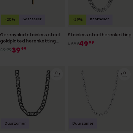
Bestseller
Bestseller
-20%
-29%
Gerecycled stainless steel
Stainless steel herenketting
goldplated herenketting
49
99
69.99
met hanger kruis
39
99
49.99
Duurzamer
Duurzamer