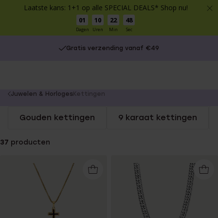
Laatste kans: 1+1 op alle SPECIAL DEALS* Shop nu!
01
10
22
48
Dagen
Uren
Min
Sec
Gratis verzending vanaf €49
You
Juwelen & Horloges
Kettingen
are
Gouden kettingen
9 karaat kettingen
here:
37
producten