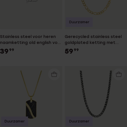
Duurzamer
Stainless steel voor heren
Gerecycled stainless steel
naamketting old english voor
goldplated ketting met
heren
figaroschakel voor heren
39
59
99
99
Duurzamer
Duurzamer