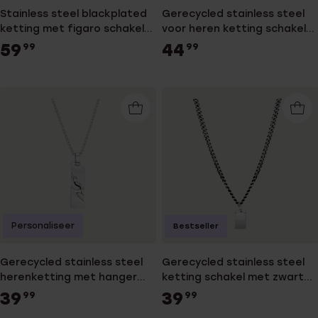
Stainless steel blackplated
Gerecycled stainless steel
ketting met figaro schakels
voor heren ketting schakel
voor heren
voor heren
59
44
99
99
Personaliseer
Bestseller
Gerecycled stainless steel
Gerecycled stainless steel
herenketting met hanger
ketting schakel met zwarte
plaat
accenten voor heren
39
39
99
99