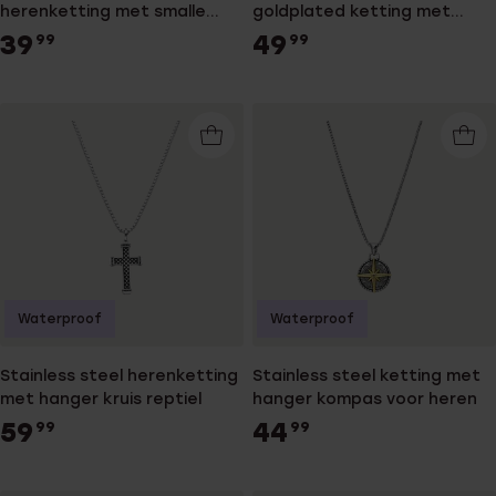
herenketting met smalle
goldplated ketting met
hanger plaat
hanger plaat mat voor heren
39
49
99
99
Waterproof
Waterproof
Stainless steel herenketting
Stainless steel ketting met
met hanger kruis reptiel
hanger kompas voor heren
59
44
99
99