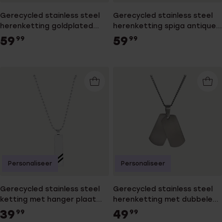
Gerecycled stainless steel
Gerecycled stainless steel
herenketting goldplated
herenketting spiga antique
met hanger met zirkonia
finish
59
59
99
99
Personaliseer
Personaliseer
Gerecycled stainless steel
Gerecycled stainless steel
ketting met hanger plaat
herenketting met dubbele
streep zwart voor heren
plaathanger
39
49
99
99