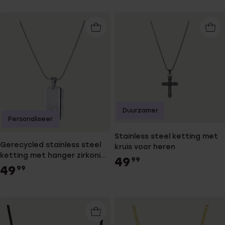
Duurzamer
Personaliseer
Stainless steel ketting met
Gerecycled stainless steel
kruis voor heren
ketting met hanger zirkonia
49
99
voor heren
49
99