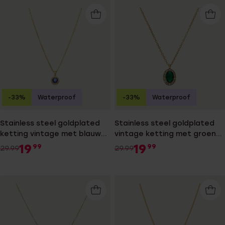
-33%
Waterproof
-33%
Waterproof
Stainless steel goldplated
Stainless steel goldplated
ketting vintage met blauwe
vintage ketting met groen
zirkonia voor dames
zirkonia
19
19
99
99
29.99
29.99