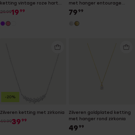
ketting vintage roze hart
met hanger entourage
voor dames
blauw/wit
19
79
99
99
29.99
-20%
Zilveren ketting met zirkonia
Zilveren goldplated ketting
met hanger rond zirkonia
39
99
49.99
49
99