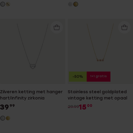
1+1 gratis
-50%
Zilveren ketting met hanger
Stainless steel goldplated
hart/infinity zirkonia
vintage ketting met opaal
39
15
99
00
29.99