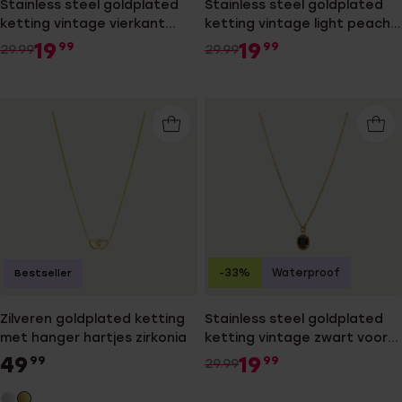
Stainless steel goldplated
Stainless steel goldplated
ketting vintage vierkant
ketting vintage light peach
groen voor dames
voor dames
19
19
99
99
29.99
29.99
-33%
Waterproof
Bestseller
Zilveren goldplated ketting
Stainless steel goldplated
met hanger hartjes zirkonia
ketting vintage zwart voor
dames
49
19
99
99
29.99