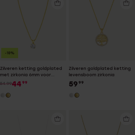
-18%
Zilveren ketting goldplated
Zilveren goldplated ketting
met zirkonia 6mm voor
levensboom zirkonia
dames
44
59
99
99
54.99