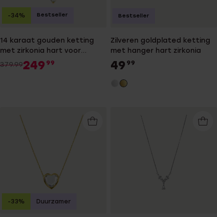
Bestseller
-34%
Bestseller
14 karaat gouden ketting
Zilveren goldplated ketting
met zirkonia hart voor
met hanger hart zirkonia
dames
249
49
99
99
379.99
-33%
Duurzamer