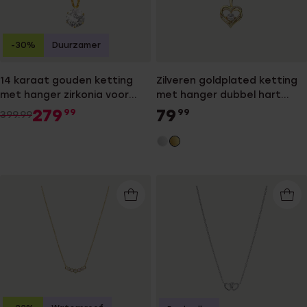
-30%
Duurzamer
14 karaat gouden ketting
Zilveren goldplated ketting
met hanger zirkonia voor
met hanger dubbel hart
dames
zirkonia
279
79
99
99
399.99