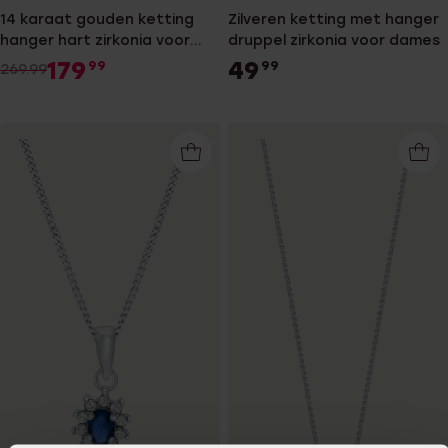
14 karaat gouden ketting
Zilveren ketting met hanger
hanger hart zirkonia voor
druppel zirkonia voor dames
dames
179
49
99
99
269.99