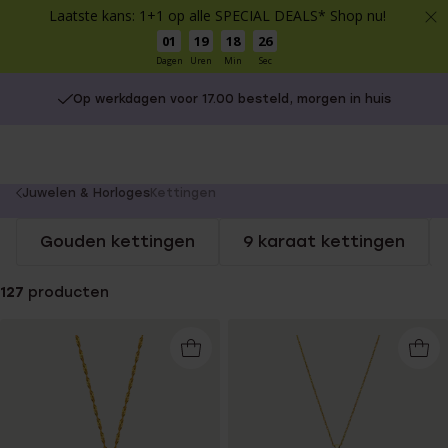
Laatste kans: 1+1 op alle SPECIAL DEALS* Shop nu!
01
19
18
25
Dagen
Uren
Min
Sec
Op werkdagen voor 17.00 besteld, morgen in huis
You
Juwelen & Horloges
Kettingen
are
Gouden kettingen
9 karaat kettingen
here:
127
producten