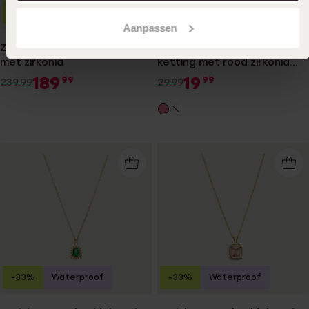
-21%
-33%
Waterproof
Aanpassen
Zilveren ketting mat/glans
Stainless steel goldplated
met zirkonia
ketting met rood zirkonia
hart
189
19
99
99
239.99
29.99
-33%
Waterproof
-33%
Waterproof