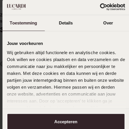
Zilveren ketting met hanger
sapphire zirkonia
Toestemming
Details
Over
39
99
Zilveren ketting met hanger
Jouw voorkeuren
zirkonia voor dames
39
Wij gebruiken altijd functionele en analytische cookies.
99
Ook willen we cookies plaatsen en data verzamelen om de
communicatie naar jou makkelijker en persoonlijker te
maken. Met deze cookies en data kunnen wij en derde
partijen jouw internetgedrag binnen en buiten onze website
volgen en verzamelen. Hiermee passen wij en derden
onze website, advertenties en communicatie aan jouw
interesses aan. Door op ‘accepteren’ te klikken ga je
hiermee akkoord. Je kunt je voorkeuren altijd weer
aanpassen. Lees er meer over in ons
cookiebeleid
.
Accepteren