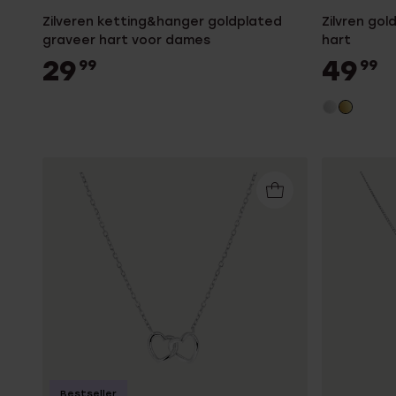
Zilveren ketting&hanger goldplated
Zilvren go
graveer hart voor dames
hart
29
49
99
99
Bestseller