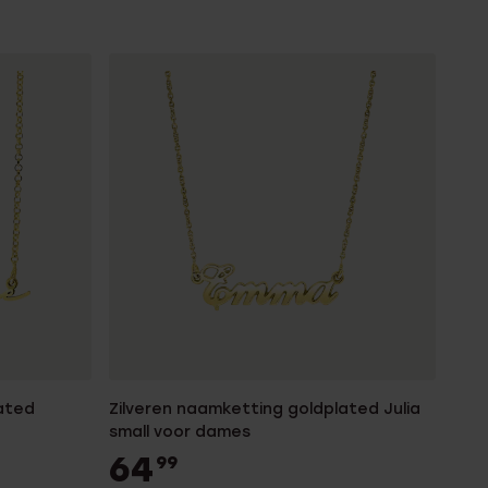
ated
Zilveren naamketting goldplated Julia
small voor dames
64
99