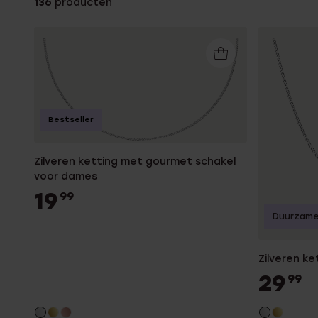
136
producten
Enkelbandjes
Accessoires
Bestseller
Zilveren ketting met gourmet schakel
voor dames
19
99
Duurzame
Zilveren k
29
99