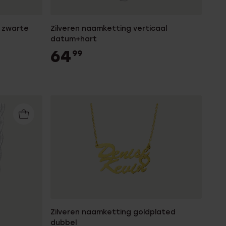
t zwarte
Zilveren naamketting verticaal
datum+hart
64
99
Zilveren naamketting goldplated
dubbel