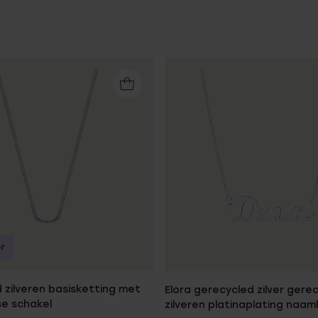
r
 zilveren basisketting met
Elora gerecycled zilver gere
e schakel
zilveren platinaplating naam