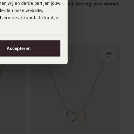
en wij en derde partijen jouw
zilveren goldplated ketting voor dames
derden onze website,
39
99
 hiermee akkoord. Je kunt je
Accepteren