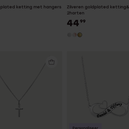
ldplated ketting met hangers
Zilveren goldplated ketting
2harten
44
99
Personaliseer