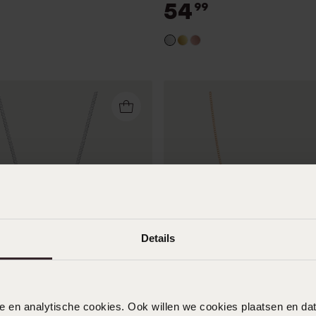
voor dames
54
99
Details
r
Duurzamer
nele en analytische cookies. Ook willen we cookies plaatsen en 
 zilveren basisketting met
Zilveren roséplated basis ke