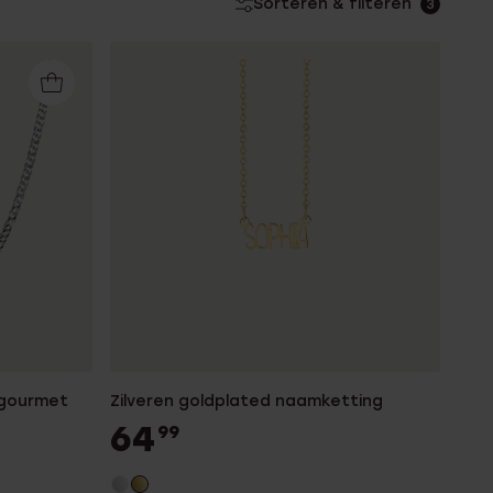
Sorteren & filteren
3
 gourmet
Zilveren goldplated naamketting
64
99