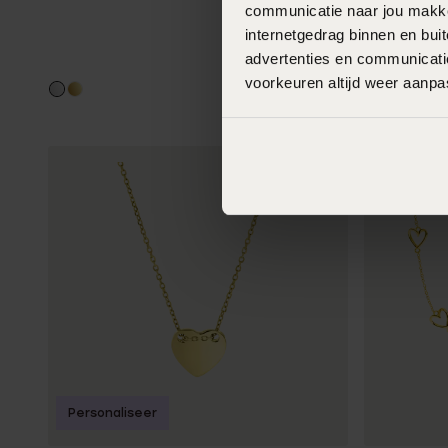
communicatie naar jou makkel
Venetiaans
internetgedrag binnen en bu
69
99
advertenties en communicatie
voorkeuren altijd weer aanp
Personaliseer