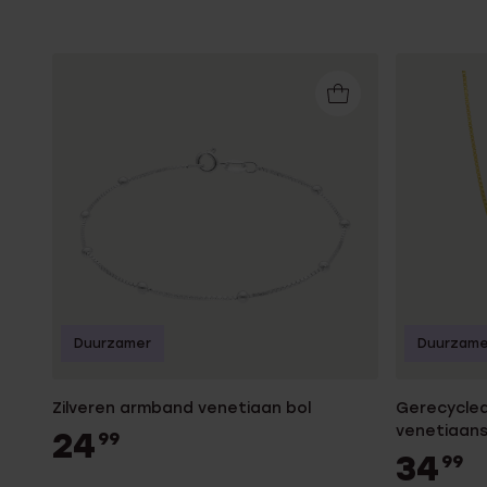
Duurzamer
Duurzame
Zilveren armband venetiaan bol
Gerecycled
venetiaans
24
99
34
99