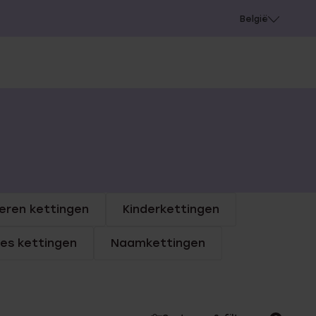
e
Gaatjes schieten
België
eren kettingen
Kinderkettingen
jes kettingen
Naamkettingen