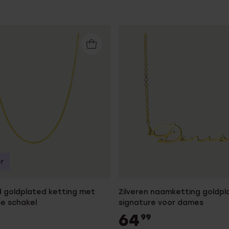
r
 goldplated ketting met
Zilveren naamketting goldpl
e schakel
signature voor dames
64
99