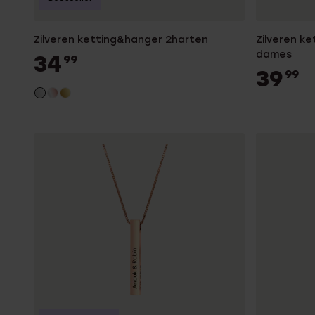
Zilveren ketting&hanger 2harten
Zilveren ke
dames
34
99
39
99