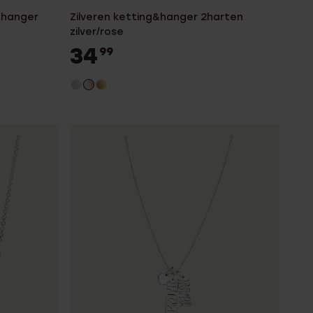
&hanger
Zilveren ketting&hanger 2harten
zilver/rose
34
99