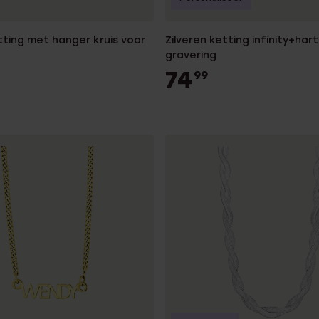
tting met hanger kruis voor
Zilveren ketting infinity+har
gravering
74
99