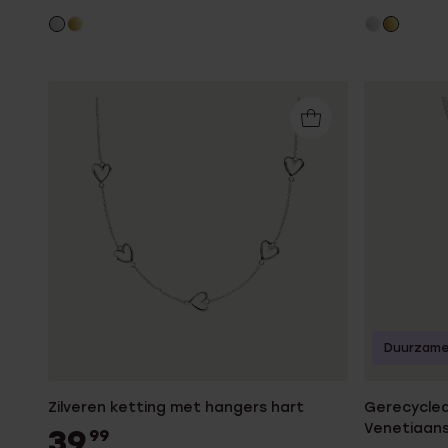
Duurzame
Zilveren ketting met hangers hart
Gerecycled
Venetiaans
39
99