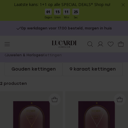
Laatste kans: 1+1 op alle SPECIAL DEALS* Shop nu!
01
15
11
25
Dagen
Uren
Min
Sec
Op werkdagen voor 17.00 besteld, morgen in huis
You
Juwelen & Horloges
Kettingen
are
Gouden kettingen
9 karaat kettingen
here:
2
producten