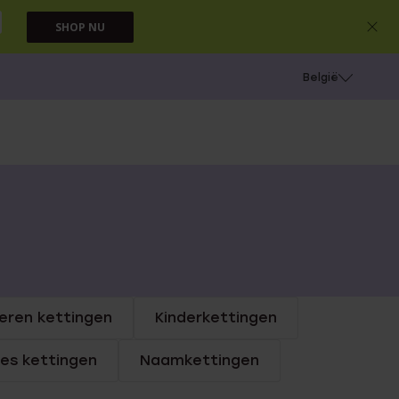
SHOP NU
e
Gaatjes schieten
België
eren kettingen
Kinderkettingen
jes kettingen
Naamkettingen