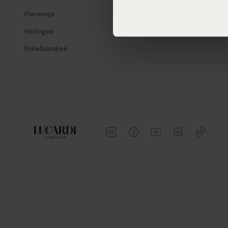
Piercings
Horloges
Enkelbandjes