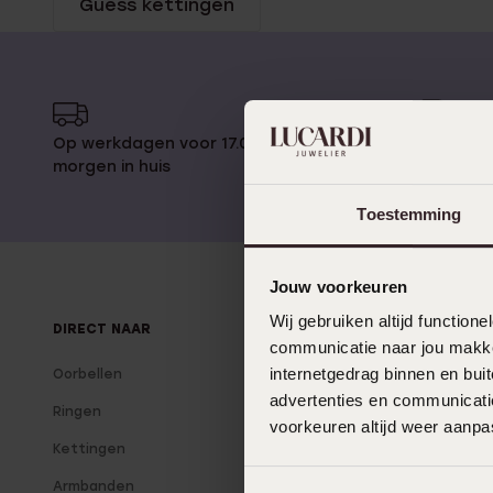
Guess kettingen
Gepersonaliseerde
Disney
juwelen
K3
Enkelbandjes
Op werkdagen voor 17.00 besteld,
14 dagen 
Accessoires
morgen in huis
Toestemming
Jouw voorkeuren
Wij gebruiken altijd functio
DIRECT NAAR
OVER LUCARDI
communicatie naar jou makkel
internetgedrag binnen en bu
Oorbellen
Over Lucardi
advertenties en communicatie
Ringen
Onze winkels
voorkeuren altijd weer aanp
Kettingen
Lucardi Member
Armbanden
Blog