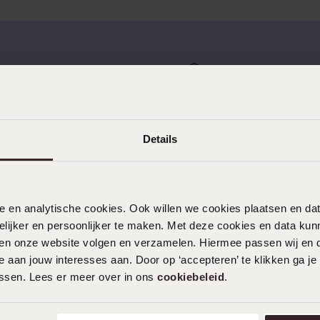
gratis retourneren
Gratis verzending vanaf
Details
nele en analytische cookies. Ook willen we cookies plaatsen en 
KLANTENDIENST
ijker en persoonlijker te maken. Met deze cookies en data kunn
iten onze website volgen en verzamelen. Hiermee passen wij en 
Veelgestelde vragen
 aan jouw interesses aan. Door op ‘accepteren’ te klikken ga je
Contact
assen. Lees er meer over in ons
cookiebeleid
.
Service
Actievoorwaarden