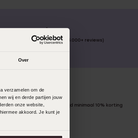
 €49
4,59 uit 5 (55.000+ reviews)
Over
data verzamelen om de
LUCARDI MEMBER
en wij en derde partijen jouw
derden onze website,
Word member en ontvang altijd minimaal 10% korting
op al jouw aankopen
 hiermee akkoord. Je kunt je
Meld je aan