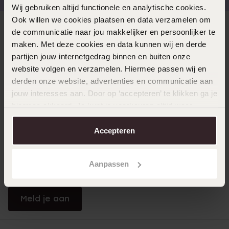
Wij gebruiken altijd functionele en analytische cookies.
Ook willen we cookies plaatsen en data verzamelen om
Direct naar
de communicatie naar jou makkelijker en persoonlijker te
maken. Met deze cookies en data kunnen wij en derde
partijen jouw internetgedrag binnen en buiten onze
Over Lucardi
website volgen en verzamelen. Hiermee passen wij en
derden onze website, advertenties en communicatie aan
jouw interesses aan. Door op ‘accepteren’ te klikken ga je
Klantendienst
hiermee akkoord. Je kunt je voorkeuren altijd weer
aanpassen. Lees er meer over in ons
cookiebeleid
.
Accepteren
LUCARDI MEMBER
Word member en ontvang altijd minimaal 10% korting
Aanpassen
op al jouw aankopen
Meld je aan