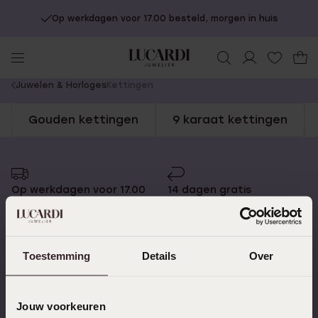
Op werkdagen voor 17.00 besteld, morgen in huis
You
Juwelen & Horloges
Kettingen
are
Gouden kettingen
9 karaat kettingen
here:
Op werkdagen voor 17.00
14 dagen gratis
besteld, morgen in huis
retourneren
Toestemming
Details
Over
Gratis verzending vanaf
4,59 uit 5 (55.000+
€49
reviews)
Jouw voorkeuren