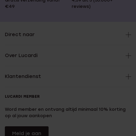
Gratis verzending vanaf
4,59 uit 5 (55.000+
€49
reviews)
Direct naar
Over Lucardi
Klantendienst
LUCARDI MEMBER
Word member en ontvang altijd minimaal 10% korting
op al jouw aankopen
Meld je aan