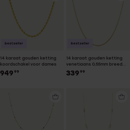
Bestseller
Bestseller
14 karaat gouden ketting
14 karaat gouden ketting
koordschakel voor dames
venetiaans 0,55mm breed
voor dames
949
339
99
99