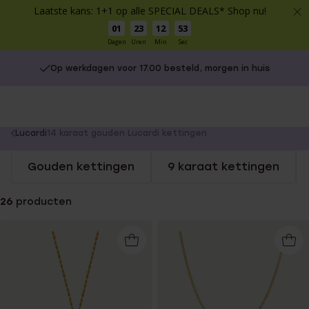
Laatste kans: 1+1 op alle SPECIAL DEALS* Shop nu!
01
23
12
53
Dagen
Uren
Min
Sec
Op werkdagen voor 17.00 besteld, morgen in huis
You
Lucardi
14 karaat gouden Lucardi kettingen
are
Gouden kettingen
9 karaat kettingen
here:
26
producten