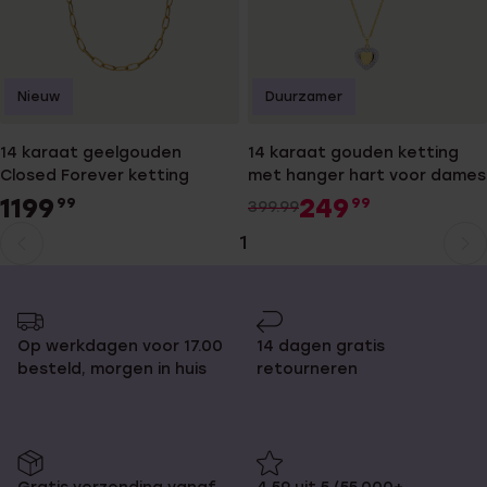
Nieuw
Duurzamer
14 karaat geelgouden
14 karaat gouden ketting
Closed Forever ketting
met hanger hart voor dames
1199
249
99
99
399.99
1
Huidige
Ga
pagina
naar
pagina
Op werkdagen voor 17.00
14 dagen gratis
besteld, morgen in huis
retourneren