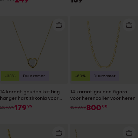
-33%
Duurzamer
-50%
Duurzamer
14 karaat gouden ketting
14 karaat gouden figaro
hanger hart zirkonia voor
voor herencollier voor heren
dames
179
800
99
00
269.99
1599.99