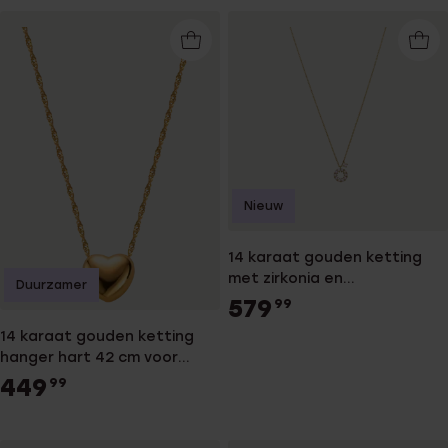
Nieuw
14 karaat gouden ketting
met zirkonia en
Duurzamer
zoetwaterparel
579
99
14 karaat gouden ketting
hanger hart 42 cm voor
dames
449
99