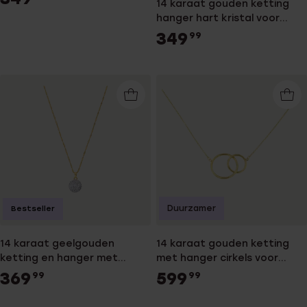
14 karaat gouden ketting
hanger hart kristal voor
dames
349
99
Duurzamer
Bestseller
14 karaat geelgouden
14 karaat gouden ketting
ketting en hanger met
met hanger cirkels voor
kristal
dames
369
599
99
99