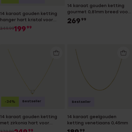
14 karaat gouden ketting
gourmet 0,81mm breed voor
14 karaat gouden ketting
dames
269
hanger hart kristal voor
99
dames
199
99
349.99
Bestseller
-34%
Bestseller
14 karaat gouden ketting
14 karaat geelgouden
met zirkonia hart voor
ketting venetiaans 0,45mm
dames
249
189
99
99
379.99