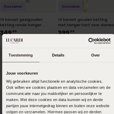
Duurzamer
Duurzamer
14 karaat geelgouden
14 karaat gouden ketting
ketting ronde hanger
met hanger hart voor dames
zirkonia
349
399
99
99
Toestemming
Details
Over
Jouw voorkeuren
Wij gebruiken altijd functionele en analytische cookies.
Ook willen we cookies plaatsen en data verzamelen om de
communicatie naar jou makkelijker en persoonlijker te
Duurzamer
maken. Met deze cookies en data kunnen wij en derde
partijen jouw internetgedrag binnen en buiten onze website
14 karaat geelgouden
volgen en verzamelen. Hiermee passen wij en derden
Duurzamer