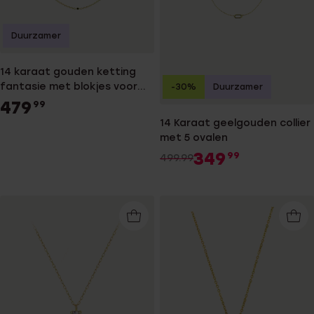
Duurzamer
14 karaat gouden ketting
fantasie met blokjes voor
-30%
Duurzamer
dames
479
99
14 Karaat geelgouden collier
met 5 ovalen
349
99
499.99